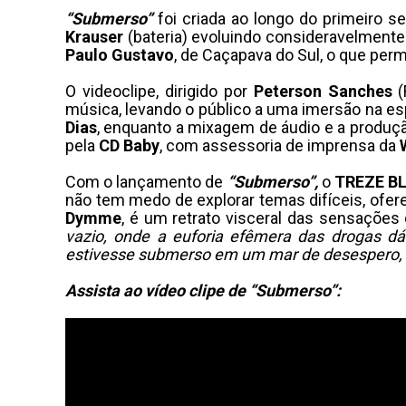
“Submerso”
foi criada ao longo do primeiro 
Krauser
(bateria) evoluindo consideravelment
Paulo Gustavo
, de Caçapava do Sul, o que perm
O videoclipe, dirigido por
Peterson Sanches
(
música, levando o público a uma imersão na esp
Dias
, enquanto a mixagem de áudio e a produç
pela
CD Baby
, com assessoria de imprensa da
Com o lançamento de
“Submerso”,
o
TREZE B
não tem medo de explorar temas difíceis, ofer
Dymme
, é um retrato visceral das sensaçõ
vazio, onde a euforia efêmera das drogas d
estivesse submerso em um mar de desespero, i
Assista ao vídeo clipe de “Submerso”: