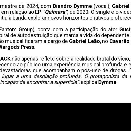
semestre de 2024, com
Diandro Dymme
(vocal),
Gabriel
e em relação ao EP
“Quimera”
, de 2020. O single e o vid
itiu à banda explorar novos horizontes criativos e ofere
Fantom Group), conta com a participação do ator
Gust
iral de autodestruição que marca a vida do dependente q
ão musical ficaram a cargo de
Gabriel Leão
, no
Caverão
Wargods Press
.
LACK
não apenas reflete sobre a realidade brutal do ví
ecendo ao público uma experiência musical profunda e en
es devastadoras que acompanham o pós-uso de drogas.
á lugar a uma desolação profunda. O protagonista da 
ncapaz de encontrar a superfície”
, explica
Dymme
.