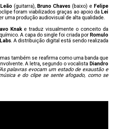
 Leão
(guitarra),
Bruno Chaves
(baixo) e
Felipe
eoclipe foram viabilizados graças ao apoio da
Lei
cer uma produção audiovisual de alta qualidade.
avo Knak
e traduz visualmente o conceito da
uímico. A capa do single foi criada por
Romulo
 Labs
. A distribuição digital está sendo realizada
cio, mas também se reafirma como uma banda que
volvente. A letra
,
segundo o vocalista
Diandro
“As palavras evocam um estado de exaustão e
música e do clipe se sente afogado, como se