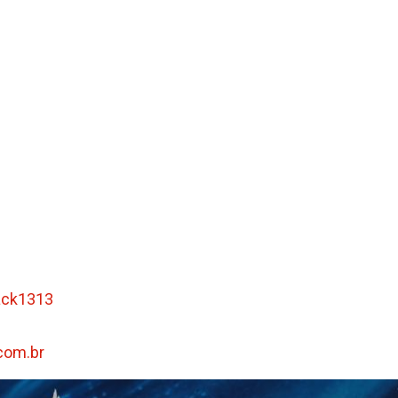
ack1313
com.br