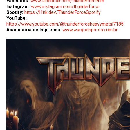
Facebook:
www.facebook.com/thunderforcehm
Instagram:
www.instagram.com/thunderforce
Spotify:
https://l1nk.dev/ThunderForceSpotify
YouTube:
https://www.youtube.com/@thunderforceheavymetal7185
Assessoria de Imprensa:
www.wargodspress.com.br