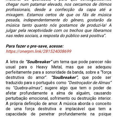
chegar num patamar elevado, nos cercamos de ótimos
profissionais, desde a confecção da capa até a
mixagem. Estamos certos de que os fãs de música
pesada, independentemente do gênero, gostarão da
música tanto quanto nós gostamos de produzi-la! A
julgar pela receptividade com os trechos que liberamos
nas redes sociais, a resposta do público será positiva”.
Para fazer o pre-save, acesse:
https://onerpm.link/281524008699
A letra de
“Soulbreaker”
um tema que pode parecer não
usual para o Heavy Metal, mas que se adequou
perfeitamente para a sonoridade da banda, sobre a “força
destrutiva do amor”.
“Soulbreaker”
, que pode ser
traduzido para o português como
“Destroçador de Almas”
ou
“Quebra-almas”
, sugere algo que tem o poder de
afetar profundamente a alma de alguém, causando
perturbação emocional, sofrimento ou destruição interior.
A própria definição de amor. A música aborda o conceito
de uma força destrutiva e implacável que tem a
capacidade de penetrar profundamente na psique