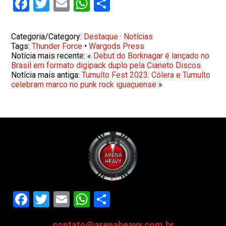
Facebook
Twitter
Email
WhatsApp
Share
Categoria/Category:
Destaque
·
Notícias
Tags:
Thunder Force
•
Wargods Press
Notícia mais recente: «
Debut do Borknagar é lançado no
Brasil em formato digipack duplo pela Cianeto Discos
Notícia mais antiga:
Tumulto Fest 2023: Cólera e Tumulto
celebram marco no punk rock iguaçuense
»
Facebook
Twitter
Email
WhatsApp
Share
contato@arenaheavy.com.br