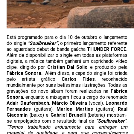
Está programado para o dia 10 de outubro o lançamento
do single
“Soulbreaker”
, o primeiro lançamento referente
ao aguardado debut da banda gaúcha
THUNDER FORCE.
Além de disponibilizar o single em todas as plataformas
digitais, a música também ganhará um caprichado vídeo
clipe, dirigido por
Cristian Dal Solio
e produzido pela
Fábrica Sonora.
Além disso, a capa do single foi criada
pelo artista gráfico
Carlos Fides
, reconhecido
mundialmente por suas belíssimas ilustrações. Todas as
gravações do novo álbum foram realizadas na
Fábrica
Sonora
, enquanto a mixagem ficou a cargo do renomado
Adair Daufembach. Márcio Oliveira
(vocal),
Leonardo
Fernandes
(guitarra),
Marlon Martins
(guitarra)
Raul
Giacomin
(baixo) e
Gabriel Brunelli
(bateria) mostram-
se empolgados com o resultado final de
“Soulbreaker”
:
“Temos trabalhado arduamente para entregar um
material de qualidade, e para que conseguíssemos