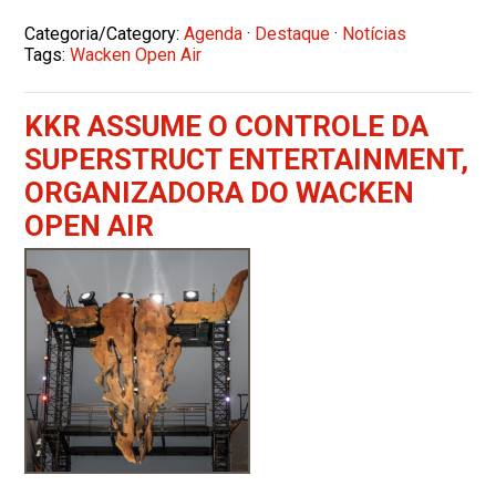
Categoria/Category:
Agenda
·
Destaque
·
Notícias
Tags:
Wacken Open Air
KKR ASSUME O CONTROLE DA
SUPERSTRUCT ENTERTAINMENT,
ORGANIZADORA DO WACKEN
OPEN AIR