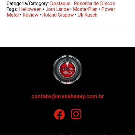
Categoria/Category:
Destaque
·
Resenha de Discos
Tags:
Helloween
•
Jorn Lande
•
MasterPlan
•
Power
Metal
•
Review
•
Roland Grapow
•
Uli Kusch
contato@arenaheavy.com.br