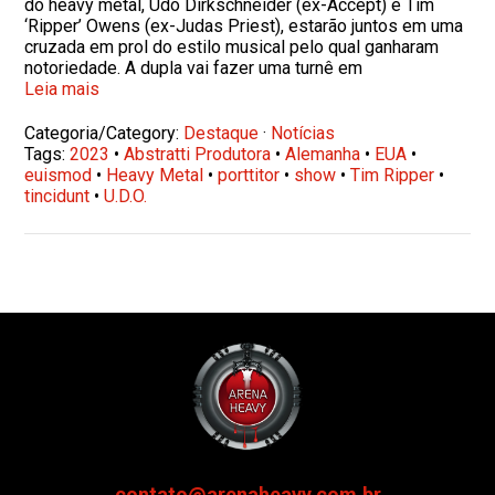
do heavy metal, Udo Dirkschneider (ex-Accept) e Tim
‘Ripper’ Owens (ex-Judas Priest), estarão juntos em uma
cruzada em prol do estilo musical pelo qual ganharam
notoriedade. A dupla vai fazer uma turnê em
Leia mais
Categoria/Category:
Destaque
·
Notícias
Tags:
2023
•
Abstratti Produtora
•
Alemanha
•
EUA
•
euismod
•
Heavy Metal
•
porttitor
•
show
•
Tim Ripper
•
tincidunt
•
U.D.O.
contato@arenaheavy.com.br