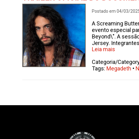
Postado em 04/03/202
A Screaming Butter
evento especial pa
Beyond\". A sessão 
Jersey. Integrante
Leia mais
Categoria/Categor
Tags:
Megadeth
•
N