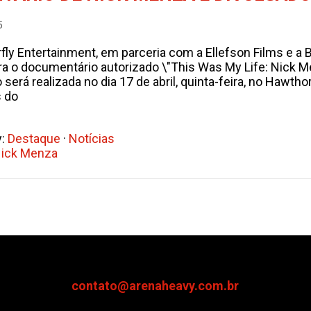
5
fly Entertainment, em parceria com a Ellefson Films e 
ra o documentário autorizado \"This Was My Life: Nick
será realizada no dia 17 de abril, quinta-feira, no Hawt
s do
y:
Destaque
·
Notícias
ick Menza
contato@arenaheavy.com.br