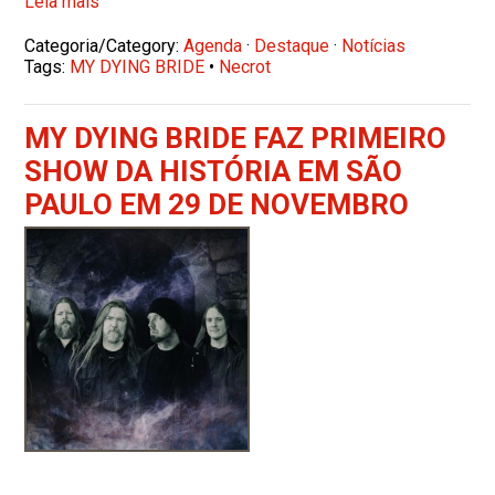
Leia mais
Categoria/Category:
Agenda
·
Destaque
·
Notícias
Tags:
MY DYING BRIDE
•
Necrot
MY DYING BRIDE FAZ PRIMEIRO
SHOW DA HISTÓRIA EM SÃO
PAULO EM 29 DE NOVEMBRO