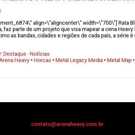
5
hment_6874\" align=\"aligncenter\" width=\"700\"] Rata Bl
, faz parte de um projeto que visa mapear a cena Heavy
mo as bandas, cidades e regiões de cada país, a série é 
y:
Destaque
·
Notícias
Arena Heavy
•
Horcas
•
Metal Legacy Media
•
Metal Map
contato@arenaheavy.com.br