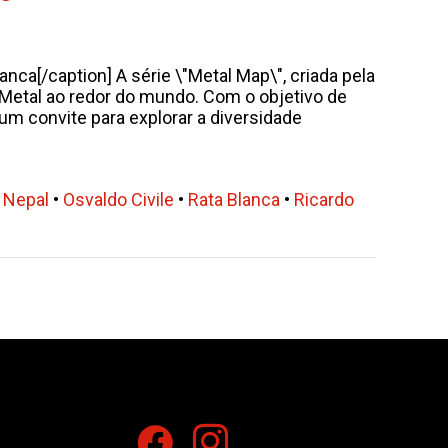
anca[/caption] A série \"Metal Map\", criada pela
 Metal ao redor do mundo. Com o objetivo de
um convite para explorar a diversidade
•
Nepal
•
Osvaldo Civile
•
Rata Blanca
•
Ricardo