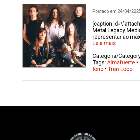
Postado em 24/04/202
[caption id=\"attac
Metal Legacy Media
representar ao máxi
Leia mais
Categoria/Categor
Tags:
Almafuerte
•
Iorio
•
Tren Loco