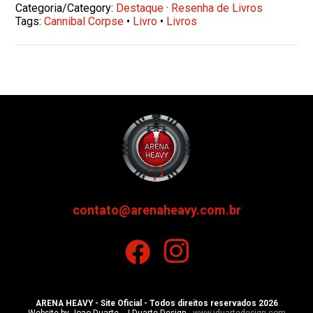
Categoria/Category:
Destaque
·
Resenha de Livros
Tags:
Cannibal Corpse
•
Livro
•
Livros
contato@arenaheavy.com.br
ARENA HEAVY - Site Oficial - Todos direitos reservados 2026
Website by Joao Duarte - J.Duarte Design -
www.jduartedesign.com