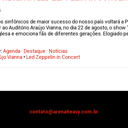
6
 sinfônicos de maior sucesso do nosso país voltará a Po
r ao Auditório Araújo Vianna, no dia 22 de agosto, o sho
glesa e emociona fãs de diferentes gerações. Elogiado pel
y:
Agenda
·
Destaque
·
Notícias
újo Vianna
•
Led Zeppelin in Concert
contato@arenaheavy.com.br