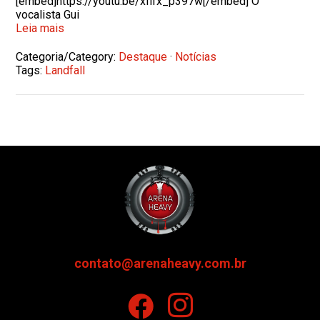
[embed]https://youtu.be/xfifx_p397w[/embed] O
vocalista Gui
Leia mais
Categoria/Category:
Destaque
·
Notícias
Tags:
Landfall
contato@arenaheavy.com.br