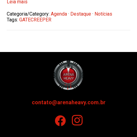
Leia mais
Categoria/Category:
Agenda
·
Destaque
·
Notícias
Tags:
GATECREEPER
contato@arenaheavy.com.br