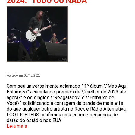
2024: “TUDO OU NADA”
Postado em 03/10/2023
Com seu universalmente aclamado 11º álbum \"Mas Aqui
Estamos\" acumulando prêmios de \"melhor de 2023 até
agora\" e os singles \"Resgatado\" e \"Embaixo de
Você\" solidificando a contagem da banda de mais #1s
do que qualquer outro artista no Rock e Rádio Alternativa,
FOO FIGHTERS confirmou uma enorme seqüência de
datas de estádio nos EUA
Leia mais