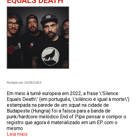
EQUALS DEATH”
Postado em 26/09/2025
Em meio à turnê europeia em 2022, a frase \'Silence
Equals Death\' (em português, \'silêncio é igual à morte\')
estampada na parede de um squat na cidade de
Budapeste (Hungria) foi a faísca para a banda de
punk/hardcore melódico End of Pipe pensar e compor o
registro que agora é materializado em um EP com o
mesmo
Leia mais