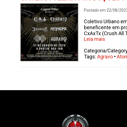
Postado em 22/08/202
Coletivo Urbano em
beneficente em pro
CxAxTx (Crush All 
Leia mais
Categoria/Categor
Tags:
Agravo
•
Ato