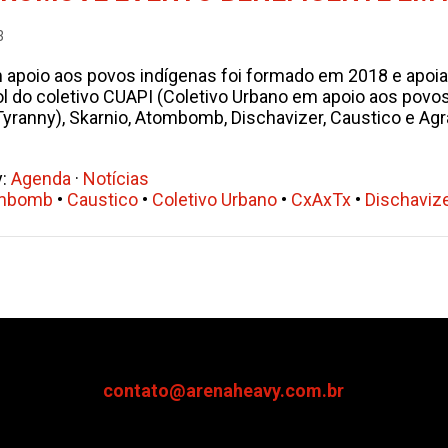
3
 apoio aos povos indígenas foi formado em 2018 e apoia
l do coletivo CUAPI (Coletivo Urbano em apoio aos povos
Tyranny), Skarnio, Atombomb, Dischavizer, Caustico e Agr
y:
Agenda
·
Notícias
mbomb
•
Caustico
•
Coletivo Urbano
•
CxAxTx
•
Dischaviz
contato@arenaheavy.com.br