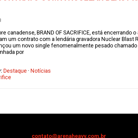
3
ore canadense, BRAND OF SACRIFICE, está encerrando o
ram um contrato com a lendária gravadora Nuclear Blast R
lançou um novo single fenomenalmente pesado chamado \
nhada por
y:
Destaque
·
Notícias
ifice
contato@arenaheavy.com.br