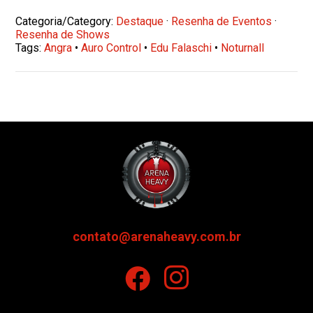
Categoria/Category:
Destaque
·
Resenha de Eventos
·
Resenha de Shows
Tags:
Angra
•
Auro Control
•
Edu Falaschi
•
Noturnall
contato@arenaheavy.com.br