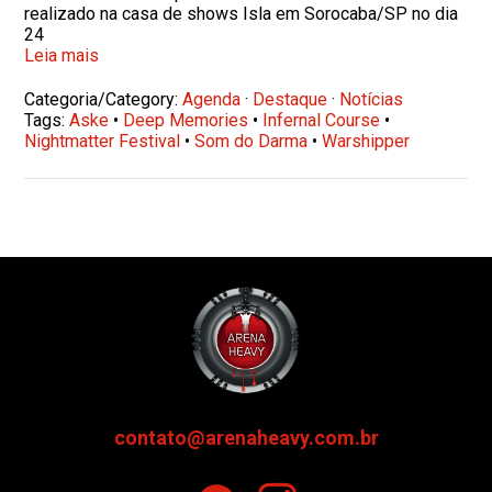
realizado na casa de shows Isla em Sorocaba/SP no dia
24
Leia mais
Categoria/Category:
Agenda
·
Destaque
·
Notícias
Tags:
Aske
•
Deep Memories
•
Infernal Course
•
Nightmatter Festival
•
Som do Darma
•
Warshipper
contato@arenaheavy.com.br