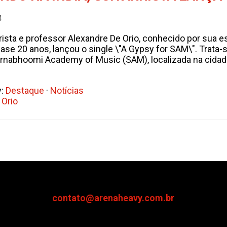
4
rista e professor Alexandre De Orio, conhecido por sua e
ase 20 anos, lançou o single \"A Gypsy for SAM\". Trata
abhoomi Academy of Music (SAM), localizada na cidade
y:
Destaque
·
Notícias
 Orio
contato@arenaheavy.com.br