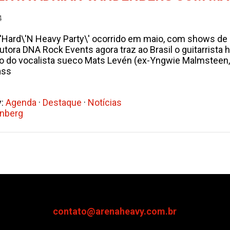
4
\'Hard\'N Heavy Party\' ocorrido em maio, com shows de
dutora DNA Rock Events agora traz ao Brasil o guitarrist
o do vocalista sueco Mats Levén (ex-Yngwie Malmsteen, A
ass
y:
Agenda
·
Destaque
·
Notícias
enberg
contato@arenaheavy.com.br