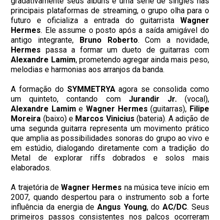
gradativamente seus álbuns e uma série de singles nas
principais plataformas de streaming, o grupo olha para o
futuro e oficializa a entrada do guitarrista
Wagner
Hermes
. Ele assume o posto após a saída amigável do
antigo integrante,
Bruno Roberto
. Com a novidade,
Hermes
passa a formar um dueto de guitarras com
Alexandre Lamim
, prometendo agregar ainda mais peso,
melodias e harmonias aos arranjos da banda.
A formação do
SYMMETRYA
agora se consolida como
um quinteto, contando com
Jurandir Jr.
(vocal),
Alexandre
Lamim
e
Wagner
Hermes
(guitarras),
Filipe
Moreira
(baixo) e
Marcos
Vinicius
(bateria). A adição de
uma segunda guitarra representa um movimento prático
que amplia as possibilidades sonoras do grupo ao vivo e
em estúdio, dialogando diretamente com a tradição do
Metal de explorar riffs dobrados e solos mais
elaborados.
A trajetória de
Wagner
Hermes
na música teve início em
2007, quando despertou para o instrumento sob a forte
influência da energia de
Angus
Young
, do
AC/DC
. Seus
primeiros passos consistentes nos palcos ocorreram