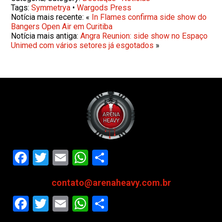
Tags:
Symmetrya
•
Wargods Press
Notícia mais recente: «
In Flames confirma side show do
Bangers Open Air em Curitiba
Notícia mais antiga:
Angra Reunion: side show no Espaço
Unimed com vários setores já esgotados
»
Facebook
Twitter
Email
WhatsApp
Share
contato@arenaheavy.com.br
Facebook
Twitter
Email
WhatsApp
Share