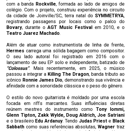
com a banda
Rockville
, formada ao lado de amigos de
colégio. Com o projeto, construiu experiência no circuito
da cidade de Joinville/SC, terra natal do
SYMMETRYA
,
registrando passagens por locais como o palco do
Bovary
, durante o
AGT Music Festival
em 2010, e o
Teatro Juarez Machado
.
Além de atuar como instrumentista de linha de frente,
Hermes
carrega uma sólida bagagem como compositor.
O seu lado autoral foi registrado em 2016 com o
lançamento de seu EP solo e independente, batizado de
“Colossus”
. Mais recentemente, em 2025, o músico
passou a integrar a
Killing The Dragon
, banda tributo ao
icônico
Ronnie James Dio
, demonstrando sua vivência e
afinidade com a sonoridade clássica e o peso do gênero.
O estilo do novo guitarrista é moldado por uma escola
focada em riffs marcantes. Suas influências diretas
reúnem mestres do instrumento como
Tony Iommi,
Glenn Tipton, Zakk Wylde, Doug Aldrich, Joe Satriani
e o brasileiro
Edu
Ardanuy
. Tendo
Judas
Priest
e
Black
Sabbath
como suas referências absolutas,
Wagner
traz