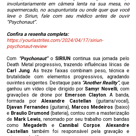
involuntariamente em câmera lenta na sua mesa, no
supermercado, no acupunturista ou onde quer que você
leve o Siriun, fale com seu médico antes de ouvir
“Psychonaut”.
Confira a resenha completa:
https://yourlastrites.com/2024/04/17/siriun-
psychonaut-review
Com
“Psychonaut”
o
SIRIUN
continua sua jornada pelo
Death Metal progressivo, trazendo influências líricas de
Carl Jung
. As treze faixas combinam peso, técnica e
brutalidade com elementos progressivos, agradando
ouvintes exigentes. Destaque para
“Another Reality”
, que
ganhou um vídeo clipe dirigido por
Samyr Novelli
, com
gravações de drone por
Emerson Clayton
. A banda,
formada por
Alexandre Castellan
(guitarra/vocal),
Djavan Fernandes
(guitarra),
Marcos Medeiros
(baixo)
e
Braulio Drumond
(bateria), contou com a masterização
de
Mark Lewis
, renomado por seu trabalho com bandas
como
Megadeth
e
Cannibal Corpse
.
Alexandre
Castellan
também foi responsável pela gravação e