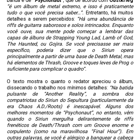
banda e de
“
Psychonaut”
, que de acordo com
Obstkrieg
“é um álbum de metal extremo, e isso é praticamente
tudo o que você precisa saber…”.
Entretanto, há muitos
detalhes a serem percebidos:
“Há uma abundância de
riffs de guitarra saborosos e solos intrincados. Enquanto
você ouve, sua mente pode começar a lembrar das
capas de álbuns de Strapping Young Lad, Lamb of God,
The Haunted, ou Gojira. Se você precisasse ser mais
específico, poderia dizer que o Siriun opera
principalmente a partir de uma base de Death Metal, mas
há elementos de Thrash, Groove e toques leves de Prog o
suficiente para complicar o quadro”.
O texto mostra o quanto o redator apreciou o álbum,
dissecando o trabalho nos mínimos detalhes:
“Na batida
pulsante de “Another Reality”, a sombra dos
compatriotas do Siriun do Sepultura (particularmente da
era Chaos A.D./Roots) é inescapável. Alguns dos
melhores momentos de “Psychonaut”, no entanto, vêm
quando o Siriun mergulha delirantemente de riffs
frenéticos de Death/Thrash com um Groove enorme e
corpulento (como na maravilhosa “Final Hour”). Em
outras palavras, se você é alérgico a banguear a cabeça