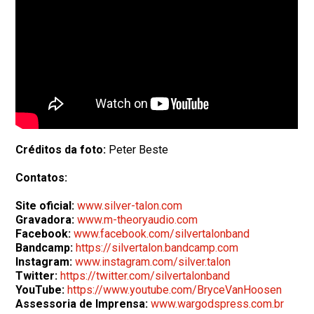
Créditos da foto:
Peter Beste
Contatos:
Site oficial:
www.silver-talon.com
Gravadora:
www.m-theoryaudio.com
Facebook:
www.facebook.com/silvertalonband
Bandcamp:
https://silvertalon.bandcamp.com
Instagram:
www.instagram.com/silver.talon
Twitter:
https://twitter.com/silvertalonband
YouTube:
https://www.youtube.com/BryceVanHoosen
Assessoria de Imprensa:
www.wargodspress.com.br