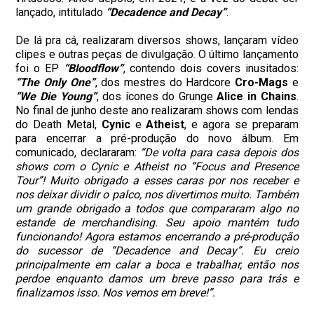
lançado, intitulado
“Decadence and Decay”
.
De lá pra cá, realizaram diversos shows, lançaram vídeo
clipes e outras peças de divulgação. O último lançamento
foi o EP
“Bloodflow”
, contendo dois covers inusitados:
“The Only One”
, dos mestres do Hardcore
Cro-Mags
e
“We Die Young”
, dos ícones do Grunge
Alice in Chains
.
No final de junho deste ano realizaram shows com lendas
do Death Metal,
Cynic
e
Atheist
, e agora se preparam
para encerrar a pré-produção do novo álbum. Em
comunicado, declararam:
“De volta para casa depois dos
shows com o Cynic e Atheist no “Focus and Presence
Tour”! Muito obrigado a esses caras por nos receber e
nos deixar dividir o palco, nos divertimos muito. Também
um grande obrigado a todos que compararam algo no
estande de merchandising. Seu apoio mantém tudo
funcionando! Agora estamos encerrando a pré-produção
do sucessor de “Decadence and Decay”. Eu creio
principalmente em calar a boca e trabalhar, então nos
perdoe enquanto damos um breve passo para trás e
finalizamos isso. Nos vemos em breve!”.