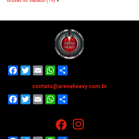
Bruxax no sábado (19)
»
Facebook
Twitter
Email
WhatsApp
Share
contato@arenaheavy.com.br
Facebook
Twitter
Email
WhatsApp
Share