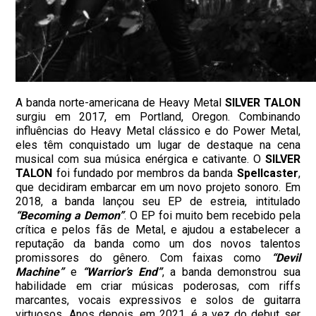
A banda norte-americana de Heavy Metal
SILVER TALON
surgiu em 2017, em Portland, Oregon. Combinando
influências do Heavy Metal clássico e do Power Metal,
eles têm conquistado um lugar de destaque na cena
musical com sua música enérgica e cativante. O
SILVER
TALON
foi fundado por membros da banda
Spellcaster
,
que decidiram embarcar em um novo projeto sonoro. Em
2018, a banda lançou seu EP de estreia, intitulado
“Becoming a Demon”
. O EP foi muito bem recebido pela
crítica e pelos fãs de Metal, e ajudou a estabelecer a
reputação da banda como um dos novos talentos
promissores do gênero. Com faixas como
“Devil
Machine”
e
“Warrior’s End”
, a banda demonstrou sua
habilidade em criar músicas poderosas, com riffs
marcantes, vocais expressivos e solos de guitarra
virtuosos. Anos depois, em 2021, é a vez do debut ser