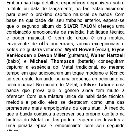
Embora não haja detalhes específicos disponíveis sobre
o título ou data de lançamento, os fãs estão ansiosos
para ouvir o próximo capítulo musical da banda. Com
base na qualidade de seu trabalho anterior, espera-se
que o segundo álbum do
SILVER TALON
ofereça uma
combinação emocionante de melodia, habilidade técnica
e poder musical. O som do grupo é uma mistura
envolvente de riffs poderosos, vocais excepcionais e
solos de guitarra virtuosos.
Wyatt Howell
(vocal),
Bryce
VanHoosen
e
Devon Miller
(guitarras),
Walter Hartzell
(baixo) e
Michael Thompson
(bateria) conseguiram
capturar a essência do Metal tradicional, ao mesmo
tempo em que adicionaram um toque moderno e técnico
ao seu estilo, tornando-se uma presença emocionante na
cena musical. No mundo do Metal, o
Silver Talon
é uma
banda que prova que o gênero ainda tem muito a
oferecer. Com sua mistura única de habilidade técnica,
melodia e paixão, eles se destacam como uma das
promessas mais empolgantes da cena atual. À medida
que a banda continua a escrever seu próprio capítulo na
história do Metal, os fãs podem esperar ser levados a
uma jornada épica e emocionante com seu segundo