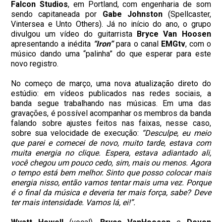
Falcon Studios
, em Portland, com engenharia de som
sendo capitaneada por
Gabe Johnston
(Spellcaster,
Vintersea e Unto Others). Já no início do ano, o grupo
divulgou um vídeo do guitarrista
Bryce Van Hoosen
apresentando a inédita
“Iron”
para o canal
EMGtv
, com o
músico dando uma “palinha” do que esperar para este
novo registro.
No começo de março, uma nova atualização direto do
estúdio: em vídeos publicados nas redes sociais, a
banda segue trabalhando nas músicas. Em uma das
gravações, é possível acompanhar os membros da banda
falando sobre ajustes feitos nas faixas, nesse caso,
sobre sua velocidade de execução:
“Desculpe, eu meio
que parei e comecei de novo, muito tarde, estava com
muita energia no clique. Espera, estava adiantado ali,
você chegou um pouco cedo, sim, mais ou menos. Agora
o tempo está bem melhor. Sinto que posso colocar mais
energia nisso, então vamos tentar mais uma vez. Porque
é o final da música e deveria ter mais força, sabe? Deve
ter mais intensidade. Vamos lá, ei!”.