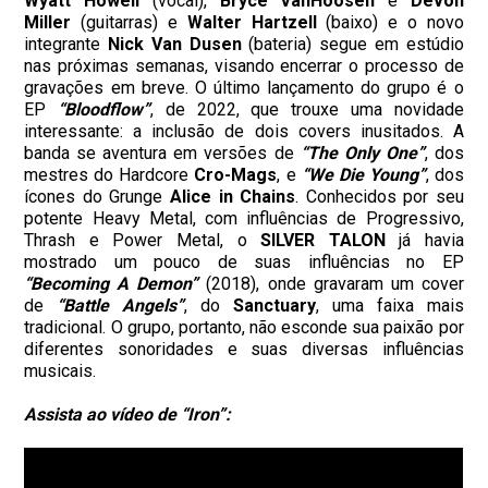
Wyatt Howell
(vocal),
Bryce VanHoosen
e
Devon
Miller
(guitarras) e
Walter Hartzell
(baixo) e o novo
integrante
Nick Van Dusen
(bateria) segue em estúdio
nas próximas semanas, visando encerrar o processo de
gravações em breve. O último lançamento do grupo é o
EP
“Bloodflow”
, de 2022, que trouxe uma novidade
interessante: a inclusão de dois covers inusitados. A
banda se aventura em versões de
“The Only One”
, dos
mestres do Hardcore
Cro-Mags
, e
“We Die Young”
, dos
ícones do Grunge
Alice in Chains
. Conhecidos por seu
potente Heavy Metal, com influências de Progressivo,
Thrash e Power Metal, o
SILVER TALON
já havia
mostrado um pouco de suas influências no EP
“Becoming A Demon”
(2018), onde gravaram um cover
de
“Battle Angels”
, do
Sanctuary
, uma faixa mais
tradicional. O grupo, portanto, não esconde sua paixão por
diferentes sonoridades e suas diversas influências
musicais.
Assista ao vídeo de “Iron”: