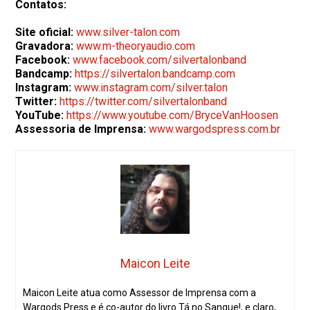
Contatos:
Site oficial:
www.silver-talon.com
Gravadora:
www.m-theoryaudio.com
Facebook:
www.facebook.com/silvertalonband
Bandcamp:
https://silvertalon.bandcamp.com
Instagram:
www.instagram.com/silver.talon
Twitter:
https://twitter.com/silvertalonband
YouTube:
https://www.youtube.com/BryceVanHoosen
Assessoria de Imprensa:
www.wargodspress.com.br
Maicon Leite
Maicon Leite atua como Assessor de Imprensa com a
Wargods Press e é co-autor do livro Tá no Sangue!, e claro,