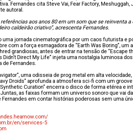
a. Fernandes cita Steve Vai, Fear Factory, Meshuggah, J
e autoral.
 referências aos anos 80 em um som que se reinventa a c
iro caldeirão criativo”, acrescenta Fernandes.
o uma jornada cinematográfica por um caos futurista e
 abre com a força esmagadora de “Earth Was Boring”, u
red grandiosas, antes de entrar na tensão de “Escape th
Didn’t Direct My Life” injeta uma nostalgia luminosa do
va de Fernandes.
avigator”, uma odisseia de prog metal em alta velocidade
“Heavy Droids” aprofunda a atmosfera sci-fi com um gro
ynthetic Curation” encerra o disco de forma etérea e in
untas, as faixas formam um universo sonoro que vai da 
de Fernandes em contar histórias poderosas sem uma únic
andes.
hearnow.com/
om.br/en/
services-5
com