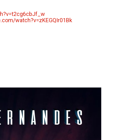
ch?
v=t2cg6cbJf_w
e.com/watch?
v=zKEGQIr01Bk