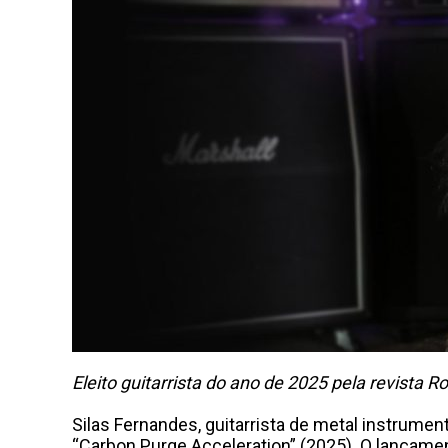
Eleito guitarrista do ano de 2025 pela revista
Silas Fernandes, guitarrista de metal instrument
“Carbon Purge Acceleration” (2025). O lançame