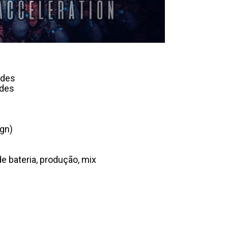
ndes
ndes
ign)
de bateria, produção, mix