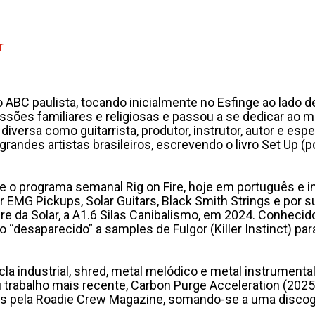
r
 ABC paulista, tocando inicialmente no Esfinge ao lado de
ressões familiares e religiosas e passou a se dedicar a
diversa como guitarrista, produtor, instrutor, autor e e
 grandes artistas brasileiros, escrevendo o livro Set U
e o programa semanal Rig on Fire, hoje em português e i
MG Pickups, Solar Guitars, Black Smith Strings e por su
e da Solar, a A1.6 Silas Canibalismo, em 2024. Conheci
desaparecido” a samples de Fulgor (Killer Instinct) pa
la industrial, shred, metal melódico e metal instrumenta
u trabalho mais recente, Carbon Purge Acceleration (2025
ns pela Roadie Crew Magazine, somando-se a uma discogr