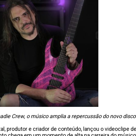
 Roadie Crew, o músico amplia a repercussão do novo dis
al, produtor e criador de conteúdo, lançou o videoclipe de 
nto chega em um momento de alta na carreira do músico.