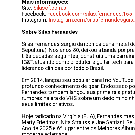
Mais informações:
Site:
Silascf.com.br
Facebook:
Facebook.com/silas.fernandes.
165
Instagram:
Instagram.com/
silasfernandesguita
Sobre Silas Fernandes
Silas Fernandes surgiu da icônica cena metal do
Sepultura). Nos anos 80, deixou a banda por p
três décadas seguintes, construiu uma carreira 
IG&T, atuando como produtor e guitar tech para
liderando clínicas por todo o Brasil.
Em 2014, lançou seu popular canal no YouTube 
profundo conhecimento de gear. Endossado por E
Fernandes também lançou sua primeira signatur
rumores na era do VHS sobre um dedo mindinho “
seus limites criativos.
Hoje radicado na Virgínia (EUA), Fernandes mesc
Marty Friedman, Nita Strauss e Joe Satriani. Se
Ano de 2025 e 6º lugar entre os Melhores Álbu
moderna aclamada.