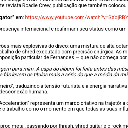
ente revista Roadie Crew, publicação que também colocou
igator” em
:
https://www.youtube.com/
watch?v=SXcjRBY
sença internacional e reafirmam seu status como um do
ições mais explosivas do disco: uma mistura de alta oct
rabalho de shred executado com precisão cirúrgica. As
osição particular de Fernandes — que não começa por r
m para mim. A capa do álbum foi feita antes das músi
fãs levem os títulos mais a sério do que a média da mús
eiro”, traduzindo a tensão futurista e a energia narrati
e desconexão humana.
celeration” representa um marco criativo na trajetória
ve o trabalho como o momento em que todas as suas infl
prog metal, passando por thrash, shred guitar e o rock m