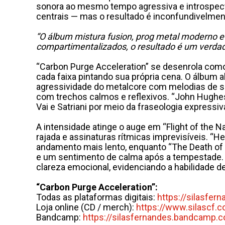
sonora ao mesmo tempo agressiva e introspectiv
centrais — mas o resultado é inconfundivelment
“O álbum mistura fusion, prog metal moderno e
compartimentalizados, o resultado é um verdade
“Carbon Purge Acceleration” se desenrola com
cada faixa pintando sua própria cena. O álbum
agressividade do metalcore com melodias de sh
com trechos calmos e reflexivos. “John Hughes 
Vai e Satriani por meio da fraseologia expressi
A intensidade atinge o auge em “Flight of the N
rajada e assinaturas rítmicas imprevisíveis. 
andamento mais lento, enquanto “The Death of S
e um sentimento de calma após a tempestade. J
clareza emocional, evidenciando a habilidade 
“Carbon Purge Acceleration”:
Todas as plataformas digitais:
https://silasfern
Loja online (CD / merch):
https://www.silascf.c
Bandcamp:
https://silasfernandes.
bandcamp.