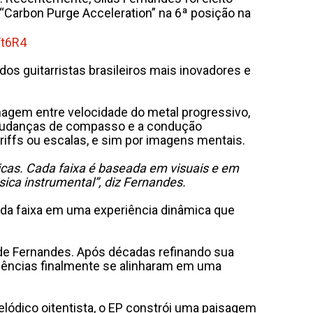
 “Carbon Purge Acceleration” na 6ª posição na
t6R4
s guitarristas brasileiros mais inovadores e
anagem entre velocidade do metal progressivo,
 mudanças de compasso e a condução
iffs ou escalas, e sim por imagens mentais.
cas. Cada faixa é baseada em visuais e em
ica instrumental”, diz Fernandes.
va da faixa em uma experiência dinâmica que
 de Fernandes. Após décadas refinando sua
uências finalmente se alinharam em uma
elódico oitentista, o EP constrói uma paisagem