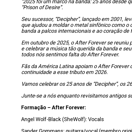
“2025 foi um marco na banda: 25 anos desde q
“Prison of Desire”.
Seu sucessor, “Decipher”, lançado em 2001, l
que ajudou a moldar o metal sinfônico como o 
banda a palcos internacionais e ao coração de
Em outubro de 2025, o After Forever se reuniu
e celebrar a música tão querida da banda e seu
todos nós sentimos falta do After Forever.
Fãs da América Latina apoiam o After Forever 
continuidade a esse tributo em 2026.
Vamos celebrar os 25 anos de “Decipher”, os 26
Junte-se a nós enquanto revisitamos antigos su
Formação – After Forever:
Angel Wolf-Black (SheWolf): Vocals
Sander Gommans: guitarra/vocal (membro origi