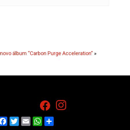
o novo álbum “Carbon Purge Acceleration”
»
Facebook
Twitter
Email
WhatsApp
Share