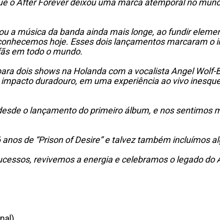
ue o After Forever deixou uma marca atemporal no mundo
evou a música da banda ainda mais longe, ao fundir ele
conhecemos hoje. Esses dois lançamentos marcaram o in
 fãs em todo o mundo.
 para dois shows na Holanda com a vocalista Angel Wolf
 impacto duradouro, em uma experiência ao vivo inesquec
desde o lançamento do primeiro álbum, e nos sentimos m
 anos de “Prison of Desire” e talvez também incluímos al
cessos, revivemos a energia e celebramos o legado do Af
nal)