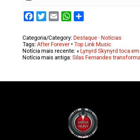
Facebook
Twitter
Email
WhatsApp
Share
Categoria/Category:
Destaque
·
Notícias
Tags:
After Forever
•
Top Link Music
Notícia mais recente: «
Lynyrd Skynyrd toca em
Notícia mais antiga:
Silas Fernandes transforma 