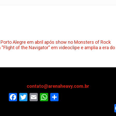
 Porto Alegre em abril após show no Monsters of Rock
“Flight of the Navigator” em videoclipe e amplia a era d
contato@arenaheavy.com.br
Facebook
Twitter
Email
WhatsApp
Share