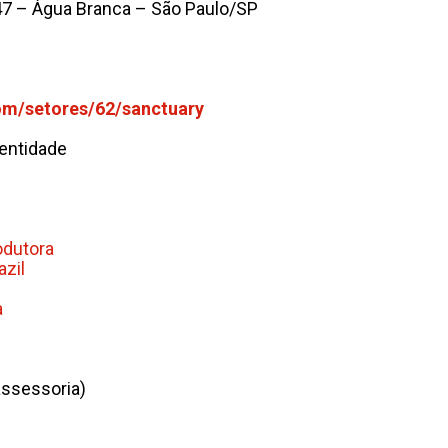
47 – Água Branca – São Paulo/SP
m/setores/62/sanctuary
dentidade
odutora
zil
a
ssessoria)