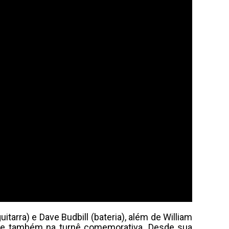
arra) e Dave Budbill (bateria), além de William
se e também na turnê comemorativa. Desde sua