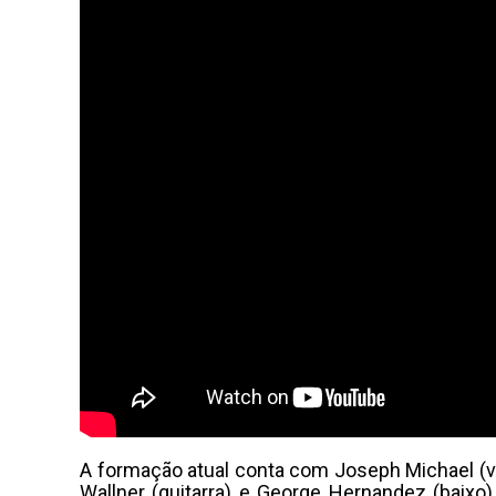
A formação atual conta com Joseph Michael (voc
Wallner (guitarra) e George Hernandez (baix