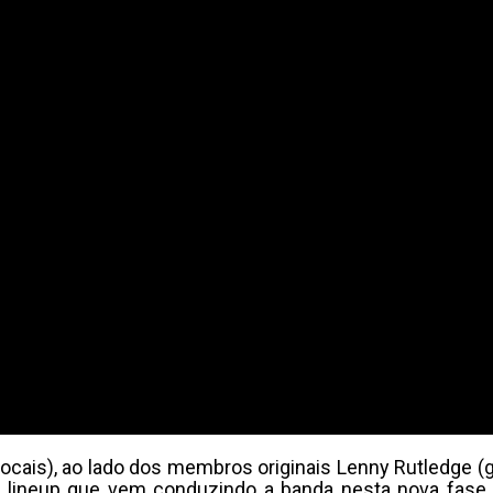
ais), ao lado dos membros originais Lenny Rutledge (guit
o), lineup que vem conduzindo a banda nesta nova fa