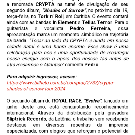
a renomada
CRYPTA
na turnê de divulgação de seu
segundo álbum,
“Shades of Sorrow”
, no próximo dia 19,
terça-feira, no
Tork n’ Roll
, em Curitiba. O evento contará
ainda com as bandas
In Element
e
Tellus Terror
. Para o
guitarrista e vocalista
Pedro Ferreira
, essa
apresentação marca um momento simbólico na trajetória
da banda.
“Tocar ao lado da CRYPTA e ainda em nossa
cidade natal é uma honra enorme. Esse show é uma
celebração para nós e uma oportunidade de recarregar
nossa energia com o apoio dos nossos fãs antes de
atravessarmos o Atlântico”
comenta
Pedro.
Para adquirir ingressos, acesse:
https://www.bilheto.com.br/comprar/2733/crypta-
shades-of-sorrow-tour-2024
O segundo álbum do
ROYAL RAGE
,
“Evolve”
, lançado em
junho deste ano, está conquistando reconhecimento
internacional. Através da distribuição pela gravadora
Sliptrick Records
, da Letônia, o trabalho vem recebendo
destaque em diversas resenhas da imprensa
especializada, com elogios que reforçam o potencial da