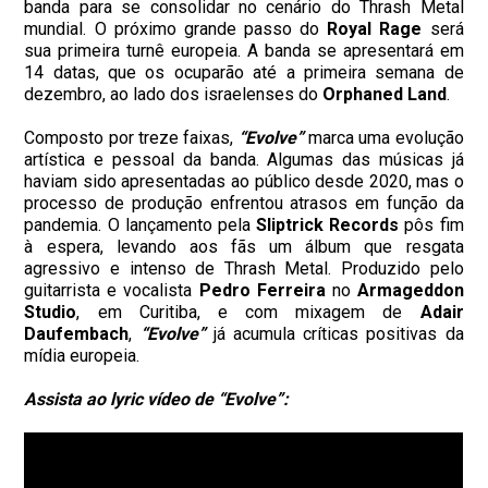
banda para se consolidar no cenário do Thrash Metal
mundial. O próximo grande passo do
Royal Rage
será
sua primeira turnê europeia. A banda se apresentará em
14 datas, que os ocuparão até a primeira semana de
dezembro, ao lado dos israelenses do
Orphaned Land
.
Composto por treze faixas,
“Evolve”
marca uma evolução
artística e pessoal da banda. Algumas das músicas já
haviam sido apresentadas ao público desde 2020, mas o
processo de produção enfrentou atrasos em função da
pandemia. O lançamento pela
Sliptrick Records
pôs fim
à espera, levando aos fãs um álbum que resgata
agressivo e intenso de Thrash Metal. Produzido pelo
guitarrista e vocalista
Pedro Ferreira
no
Armageddon
Studio
, em Curitiba, e com mixagem de
Adair
Daufembach
,
“Evolve”
já acumula críticas positivas da
mídia europeia.
Assista ao lyric vídeo de “Evolve”: