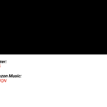
zer:
5
azon Music:
JQN