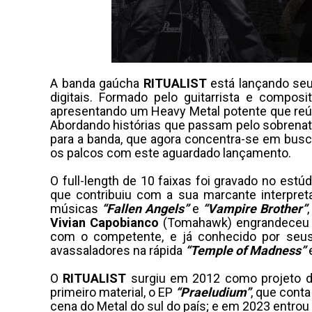
A banda gaúcha
RITUALIST
está lançando seu
digitais. Formado pelo guitarrista e compos
apresentando um Heavy Metal potente que reú
Abordando histórias que passam pelo sobrenat
para a banda, que agora concentra-se em buscar
os palcos com este aguardado lançamento.
O full-length de 10 faixas foi gravado no estúd
que contribuiu com a sua marcante interpreta
músicas
“Fallen Angels”
e
“Vampire Brother”
Vivian Capobianco
(Tomahawk) engrandeceu 
com o competente, e já conhecido por seu
avassaladores na rápida
“Temple of Madness”
O
RITUALIST
surgiu em 2012 como projeto d
primeiro material, o EP
“Praeludium”
, que cont
cena do Metal do sul do país; e em 2023 entrou