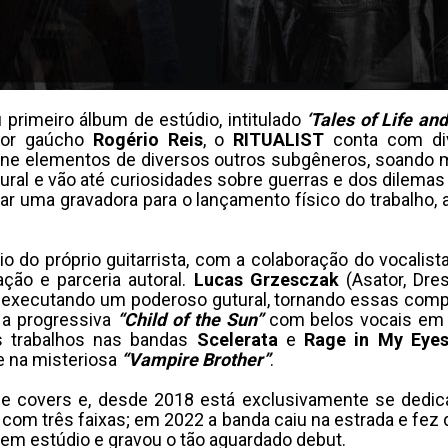
 primeiro álbum de estúdio, intitulado
‘Tales of Life an
itor gaúcho
Rogério Reis
, o
RITUALIST
conta com div
ne elementos de diversos outros subgêneros, soando mo
ural e vão até curiosidades sobre guerras e dos dilema
 uma gravadora para o lançamento físico do trabalho, a
io do próprio guitarrista, com a colaboração do vocalist
ção e parceria autoral.
Lucas Grzesczak
(Asator, Dr
, executando um poderoso gutural, tornando essas compo
a progressiva
“Child of the Sun”
com belos vocais em l
s trabalhos nas bandas
Scelerata
e
Rage in My Eye
e na misteriosa
“Vampire Brother”
.
e covers e, desde 2018 está exclusivamente se dedic
a com três faixas; em 2022 a banda caiu na estrada e fe
 em estúdio e gravou o tão aguardado debut.