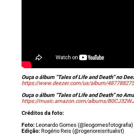
Ouça o álbum “Tales of Life and Death” no Dee
https://www.deezer.com/us/album/48778827
Ouça o álbum “Tales of Life and Death” no Am
https://music.amazon.com/albums/B0CJ32W
Créditos da foto:
Foto:
Leonardo Gomes (@leogomesfotografia)
Edição:
Rogério Reis (@rogerioreisritualist)