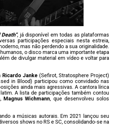
d Death”
, já disponível em todas as plataformas
ersas participações especiais nesta estreia,
derno, mas não perdendo a sua originalidade.
s humanos, o disco marca uma importante etapa
lém de divulgar material em vídeo e voltar para
a
Ricardo Janke
(Sefirot, Stratosphere Project)
essed in Blood) participou como convidado nas
sições ainda mais agressivas. A cantora lírica
atim. A lista de participações também contou
s
,
Magnus Wichmann
, que desenvolveu solos
ando a músicas autorais. Em 2021 lançou seu
z diversos shows no RS e SC, consolidando-se na