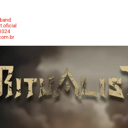
tband
.oficial
t1024
com.br