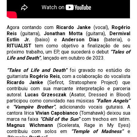
Agora contando com
Ricardo Janke
(vocal),
Rogério
Reis
(guitarra),
Jonathan Motta
(guitarra),
Dermival
Estlin Jr.
(baixo) e
Anderson Dias
(bateria), o
RITUALIST
tem como objetivo a finalização de seu
próximo trabalho, um EP, que sucederá o debut
“Tales of
Life and Death”
,
lançado em outubro de 2023.
“Tales of Life and Death”
foi gravado no estúdio do
guitarrista
Rogério Reis
, com a colaboração do vocalista
Ricardo Janke
(Sefirot, Stratosphere Project) que
contribuiu com sua marcante interpretação e parceria
autoral.
Lucas Grzesczak
(Asator, Dressed in Blood)
participou como convidado nas músicas
“Fallen Angels”
e
“Vampire Brother”
, adicionando vocais guturais. A
cantora lírica
Vivian Capobianco
(Tomahawk) deixou sua
marca na faixa
“Child of the Sun”
com trechos em latim.
Magnus Wichmann
(Scelerata, Rage in My Eyes)
contribuiu com solos em
“Temple of Madness”
e