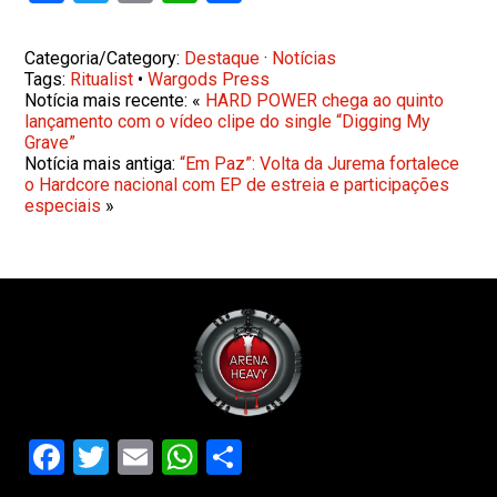
Categoria/Category:
Destaque
·
Notícias
Tags:
Ritualist
•
Wargods Press
Notícia mais recente: «
HARD POWER chega ao quinto
lançamento com o vídeo clipe do single “Digging My
Grave”
Notícia mais antiga:
“Em Paz”: Volta da Jurema fortalece
o Hardcore nacional com EP de estreia e participações
especiais
»
Facebook
Twitter
Email
WhatsApp
Share