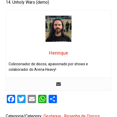
14. Unholy Wars (demo)
Henrique
Colecionador de discos, apaixonado por shows e
colaborador do Arena Heavy!
Facebook
Twitter
Email
WhatsApp
Share
Categoria/Category:
Destaque
·
Resenha de Discos