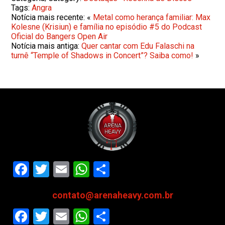
Tags:
Angra
Notícia mais recente: «
Metal como herança familiar: Max
Kolesne (Krisiun) e família no episódio #5 do Podcast
Oficial do Bangers Open Air
Notícia mais antiga:
Quer cantar com Edu Falaschi na
turnê “Temple of Shadows in Concert”? Saiba como!
»
Facebook
Twitter
Email
WhatsApp
Share
contato@arenaheavy.com.br
Facebook
Twitter
Email
WhatsApp
Share