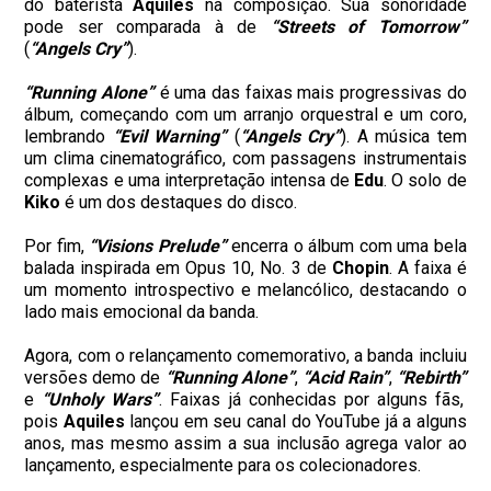
do baterista
Aquiles
na composição. Sua sonoridade
pode ser comparada à de
“Streets of Tomorrow”
(
“Angels Cry”
).
“Running Alone”
é uma das faixas mais progressivas do
álbum, começando com um arranjo orquestral e um coro,
lembrando
“Evil Warning”
(
“Angels Cry”
). A música tem
um clima cinematográfico, com passagens instrumentais
complexas e uma interpretação intensa de
Edu
. O solo de
Kiko
é um dos destaques do disco.
Por fim,
“Visions Prelude”
encerra o álbum com uma bela
balada inspirada em Opus 10, No. 3 de
Chopin
. A faixa é
um momento introspectivo e melancólico, destacando o
lado mais emocional da banda.
Agora, com o relançamento comemorativo, a banda incluiu
versões demo de
“Running Alone”
,
“Acid Rain”
,
“Rebirth”
e
“Unholy Wars”
. Faixas já conhecidas por alguns fãs,
pois
Aquiles
lançou em seu canal do YouTube já a alguns
anos, mas mesmo assim a sua inclusão agrega valor ao
lançamento, especialmente para os colecionadores.