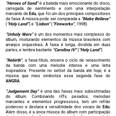
“Heroes of Sand”
é a balada mais emocionante do disco,
carregada de sentimento e com uma interpretação
marcante de
Edu
, que foi um dos principais compositores
da faixa. A música pode ser comparada a
“Make Believe”
(
“Holy Land”
) e
“Lisbon”
(
“Fireworks”
, 1998).
“Unholy Wars”
é um dos momentos mais complexos do
álbum, misturando elementos da música brasileira com
arranjos orquestrais. A faixa é longa, dividida em duas
partes, e lembra bastante
“Carolina IV”
(
“Holy Land”
).
“Rebirth”
, a faixa-título, encerra o ciclo de renascimento
da banda com uma melodia intensa e uma letra
inspiradora. Presente no setlist da banda até hoje, é a
música que mais simboliza essa segunda fase do
ANGRA
.
“Judgement Day”
é uma das faixas mais subestimadas
do álbum. Combinando riffs pesados, melodias
marcantes e elementos progressivos, tem um refrão
poderoso e destaca a versatilidade dos vocais de
Edu
.
Além disso, é a única música do álbum com participação