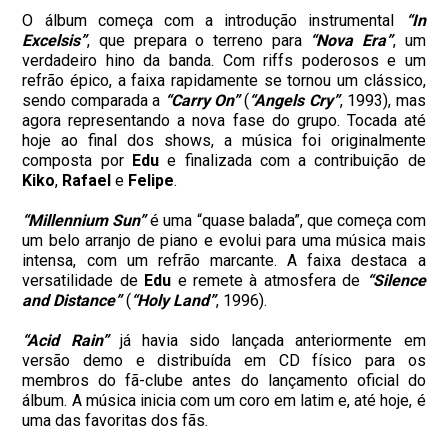
O álbum começa com a introdução instrumental
“In
Excelsis”
, que prepara o terreno para
“Nova Era”
, um
verdadeiro hino da banda. Com riffs poderosos e um
refrão épico, a faixa rapidamente se tornou um clássico,
sendo comparada a
“Carry On”
(
“Angels Cry”
, 1993), mas
agora representando a nova fase do grupo. Tocada até
hoje ao final dos shows, a música foi originalmente
composta por
Edu
e finalizada com a contribuição de
Kiko
,
Rafael
e
Felipe
.
“Millennium Sun”
é uma “quase balada”, que começa com
um belo arranjo de piano e evolui para uma música mais
intensa, com um refrão marcante. A faixa destaca a
versatilidade de
Edu
e remete à atmosfera de
“Silence
and Distance”
(
“Holy Land”
, 1996).
“Acid Rain”
já havia sido lançada anteriormente em
versão demo e distribuída em CD físico para os
membros do fã-clube antes do lançamento oficial do
álbum. A música inicia com um coro em latim e, até hoje, é
uma das favoritas dos fãs.