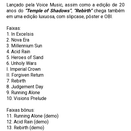
Lançado pela Voice Music, assim como a edição de 20
anos do
“Temple of Shadows”
,
“Rebirth”
chega também
em uma edição luxuosa, com slipcase, pôster e OBI.
Faixas:
1. In Excelsis
2. Nova Era
3. Millennium Sun
4. Acid Rain
5. Heroes of Sand
6. Unholy Wars
I. Imperial Crown
II. Forgiven Return
7. Rebirth
8. Judgement Day
9. Running Alone
10. Visions Prelude
Faixas bônus:
11. Running Alone (demo)
12. Acid Rain (demo)
13. Rebirth (demo)