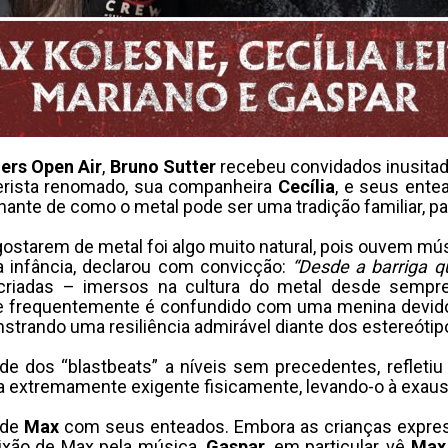
ers Open Air
,
Bruno Sutter
recebeu convidados inusitad
terista renomado, sua companheira
Cecília
, e seus ent
nante de como o metal pode ser uma tradição familiar, p
ostarem de metal foi algo muito natural, pois ouvem m
a infância, declarou com convicção:
“Desde a barriga 
riadas – imersos na cultura do metal desde sempre
ue frequentemente é confundido com uma menina devid
nstrando uma resiliência admirável diante dos estereóti
ade dos “blastbeats” a níveis sem precedentes, refleti
a extremamente exigente fisicamente, levando-o à exau
 de
Max
com seus enteados. Embora as crianças expre
xão de Max pela música.
Gaspar
, em particular, vê
Max