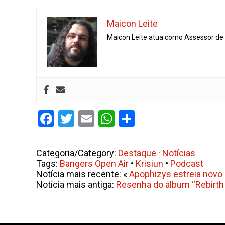
Maicon Leite
Maicon Leite atua como Assessor de I
Facebook
Twitter
Email
WhatsApp
Share
Categoria/Category:
Destaque
·
Notícias
Tags:
Bangers Open Air
•
Krisiun
•
Podcast
Notícia mais recente: «
Apophizys estreia novo
Notícia mais antiga:
Resenha do álbum “Rebirth S