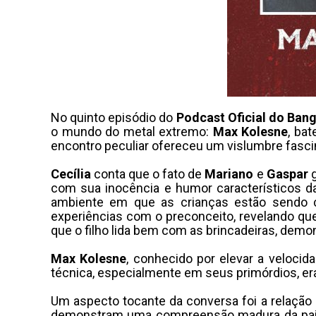
No quinto episódio do
Podcast Oficial do Bang
o mundo do metal extremo:
Max Kolesne
, ba
encontro peculiar ofereceu um vislumbre fasci
Cecília
conta que o fato de
Mariano
e
Gaspar
g
com sua inocência e humor característicos d
ambiente em que as crianças estão sendo c
experiências com o preconceito, revelando q
que o filho lida bem com as brincadeiras, demo
Max Kolesne
, conhecido por elevar a velocid
técnica, especialmente em seus primórdios, er
Um aspecto tocante da conversa foi a relação
demonstram uma compreensão madura da pai