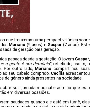
os que trouxeram uma perspectiva única sobre
eados
Mariano
(9 anos) e
Gaspar
(7 anos). Este
assada de geração para geração.
úsica pesada desde a gestação. O jovem
Gaspar
,
que a gente é um demônio”
, refletindo, assim, o
. Por outro lado,
Mariano
compartilhou suas
o ao seu cabelo comprido.
Cecília
acrescentou
pos de gênero ainda presentes na sociedade.
u sobre sua jornada musical e admitiu que esta
stão em diversas ocasiões.
ssem saudades quando ele está em turnê, elas
como um modelo de estilo de vida, admirando