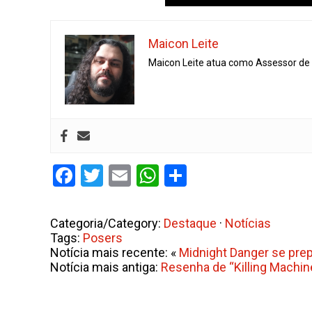
Maicon Leite
Maicon Leite atua como Assessor de I
Facebook
Twitter
Email
WhatsApp
Share
Categoria/Category:
Destaque
·
Notícias
Tags:
Posers
Notícia mais recente: «
Midnight Danger se prep
Notícia mais antiga:
Resenha de “Killing Machine