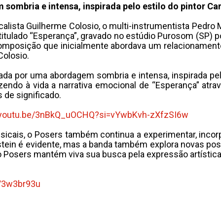
sombria e intensa, inspirada pelo estilo do pintor C
alista Guilherme Colosio, o multi-instrumentista Pedro Mi
itulado “Esperança”, gravado no estúdio Purosom (SP) p
composição que inicialmente abordava um relacionamento
Colosio.
da por uma abordagem sombria e intensa, inspirada pelo 
ndo à vida a narrativa emocional de “Esperança” atra
de significado.
//youtu.be/3nBkQ_uOCHQ?
si=vYwbKvh-zXfzSI6w
cais, o Posers também continua a experimentar, incorpor
tein é evidente, mas a banda também explora novas poss
 Posers mantém viva sua busca pela expressão artístic
m/3w3br93u