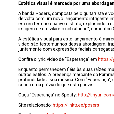
Estética visual é marcada por uma abordagem 
A banda Posers, composta pelo guitarrista e voc
de volta com um novo lançamento intrigante int
em um terreno criativo distinto, explorando a 
imagem de um vilarejo sob ataque”, comentou 
A estética visual para este lançamento é marca
video são testemunhos dessa abordagem, traze
juntamente com expressões faciais carregadas 
Confira o lyric video de “Esperança” em
https:
Enquanto permanecem fiéis às suas raízes musi
outros estilos. A presença marcante do Ramms
profundidade à sua música. Com “Esperança”, o
sendo uma prévia do que está por vir.
Ouça “Esperança” no Spotify:
http://tinyurl.co
Site relacionado:
https://linktr.ee/posers