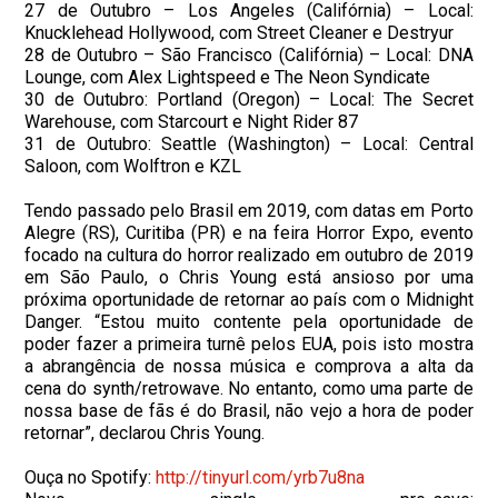
27 de Outubro – Los Angeles (Califórnia) – Local:
Knucklehead Hollywood, com Street Cleaner e Destryur
28 de Outubro – São Francisco (Califórnia) – Local: DNA
Lounge, com Alex Lightspeed e The Neon Syndicate
30 de Outubro: Portland (Oregon) – Local: The Secret
Warehouse, com Starcourt e Night Rider 87
31 de Outubro: Seattle (Washington) – Local: Central
Saloon, com Wolftron e KZL
Tendo passado pelo Brasil em 2019, com datas em Porto
Alegre (RS), Curitiba (PR) e na feira Horror Expo, evento
focado na cultura do horror realizado em outubro de 2019
em São Paulo, o Chris Young está ansioso por uma
próxima oportunidade de retornar ao país com o Midnight
Danger. “Estou muito contente pela oportunidade de
poder fazer a primeira turnê pelos EUA, pois isto mostra
a abrangência de nossa música e comprova a alta da
cena do synth/retrowave. No entanto, como uma parte de
nossa base de fãs é do Brasil, não vejo a hora de poder
retornar”, declarou Chris Young.
Ouça no Spotify:
http://tinyurl.com/yrb7u8na