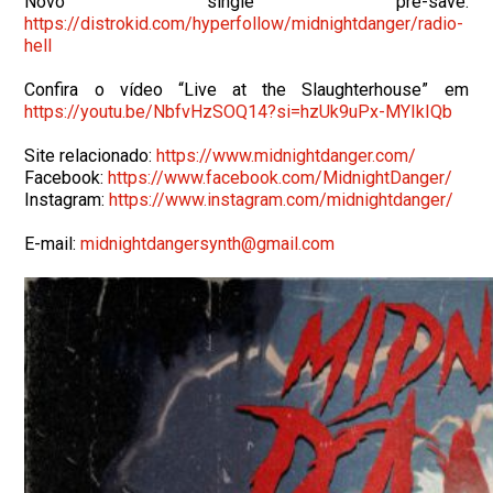
Novo single pre-save:
https://distrokid.com/hyperfollow/midnightdanger/radio-
hell
Confira o vídeo “Live at the Slaughterhouse” em
https://youtu.be/NbfvHzSOQ14?si=hzUk9uPx-MYIkIQb
Site relacionado:
https://www.midnightdanger.com/
Facebook:
https://www.facebook.com/MidnightDanger/
Instagram:
https://www.instagram.com/midnightdanger/
E-mail:
midnightdangersynth@gmail.com