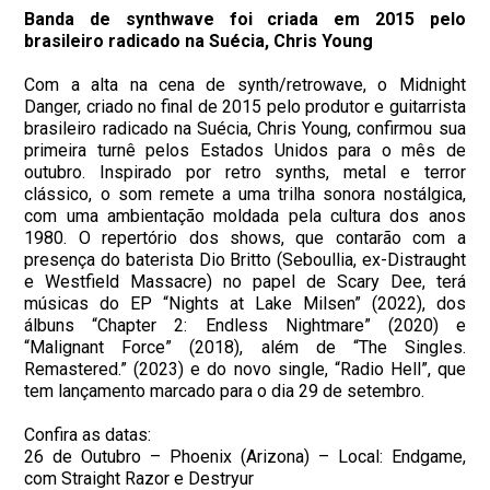
Banda de synthwave foi criada em 2015 pelo
brasileiro radicado na Suécia, Chris Young
Com a alta na cena de synth/retrowave, o Midnight
Danger, criado no final de 2015 pelo produtor e guitarrista
brasileiro radicado na Suécia, Chris Young, confirmou sua
primeira turnê pelos Estados Unidos para o mês de
outubro. Inspirado por retro synths, metal e terror
clássico, o som remete a uma trilha sonora nostálgica,
com uma ambientação moldada pela cultura dos anos
1980. O repertório dos shows, que contarão com a
presença do baterista Dio Britto (Seboullia, ex-Distraught
e Westfield Massacre) no papel de Scary Dee, terá
músicas do EP “Nights at Lake Milsen” (2022), dos
álbuns “Chapter 2: Endless Nightmare” (2020) e
“Malignant Force” (2018), além de “The Singles.
Remastered.” (2023) e do novo single, “Radio Hell”, que
tem lançamento marcado para o dia 29 de setembro.
Confira as datas:
26 de Outubro – Phoenix (Arizona) – Local: Endgame,
com Straight Razor e Destryur