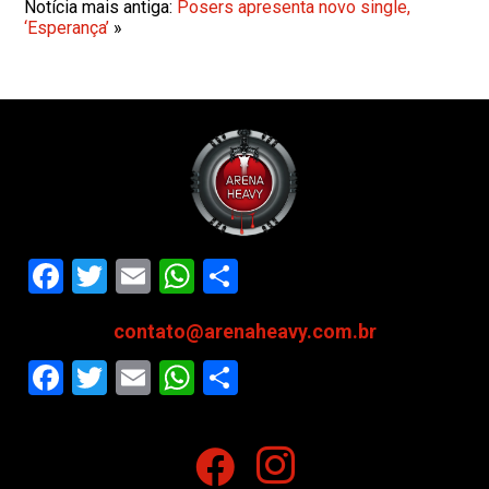
Notícia mais antiga:
Posers apresenta novo single,
‘Esperança’
»
Facebook
Twitter
Email
WhatsApp
Share
contato@arenaheavy.com.br
Facebook
Twitter
Email
WhatsApp
Share