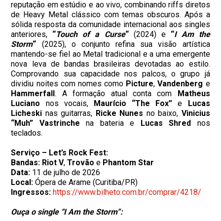
reputação em estúdio e ao vivo, combinando riffs diretos
de Heavy Metal clássico com temas obscuros. Após a
sólida resposta da comunidade internacional aos singles
anteriores,
“
Touch of a Curse
“
(2024) e
“
I Am the
Storm
“
(2025), o conjunto refina sua visão artística
mantendo-se fiel ao Metal tradicional e a uma emergente
nova leva de bandas brasileiras devotadas ao estilo.
Comprovando sua capacidade nos palcos, o grupo já
dividiu noites com nomes como
Picture
,
Vandenberg
e
Hammerfall
. A formação atual conta com
Matheus
Luciano
nos vocais,
Maurício “The Fox”
e
Lucas
Licheski
nas guitarras,
Ricke Nunes
no baixo,
Vinicius
“Muh” Vastrinche
na bateria e
Lucas Shred
nos
teclados.
Serviço – Let’s Rock Fest:
Bandas:
Riot V
,
Trovão
e
Phantom Star
Data:
11 de julho de 2026
Local:
Ópera de Arame (Curitiba/PR)
Ingressos:
https://www.bilheto.com.br/comprar/4218/
Ouça o single “I Am the Storm”: