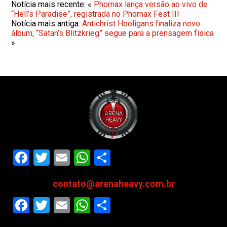
Notícia mais recente: «
Phornax lança versão ao vivo de
“Hell’s Paradise”, registrada no Phornax Fest III
Notícia mais antiga:
Antichrist Hooligans finaliza novo
álbum; “Satan’s Blitzkrieg” segue para a prensagem física
»
Facebook
Twitter
Email
WhatsApp
Share
contato@arenaheavy.com.br
Facebook
Twitter
Email
WhatsApp
Share