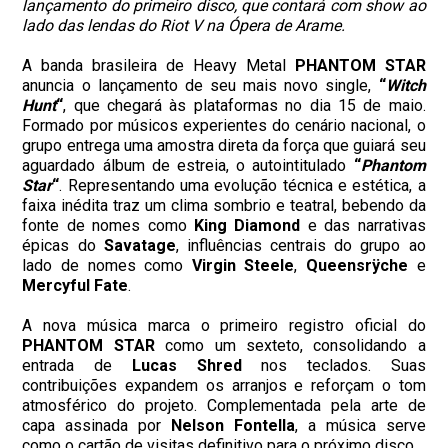
lançamento do primeiro disco, que contará com show ao
lado das lendas do Riot V na Ópera de Arame.
A banda brasileira de Heavy Metal
PHANTOM STAR
anuncia o lançamento de seu mais novo single,
“
Witch
Hunt
“
, que chegará às plataformas no dia 15 de maio.
Formado por músicos experientes do cenário nacional, o
grupo entrega uma amostra direta da força que guiará seu
aguardado álbum de estreia, o autointitulado
“
Phantom
Star
“
. Representando uma evolução técnica e estética, a
faixa inédita traz um clima sombrio e teatral, bebendo da
fonte de nomes como
King Diamond
e das narrativas
épicas do
Savatage
, influências centrais do grupo ao
lado de nomes como
Virgin Steele
,
Queensrÿche
e
Mercyful Fate
.
A nova música marca o primeiro registro oficial do
PHANTOM STAR
como um sexteto, consolidando a
entrada de
Lucas Shred
nos teclados. Suas
contribuições expandem os arranjos e reforçam o tom
atmosférico do projeto. Complementada pela arte de
capa assinada por
Nelson Fontella
, a música serve
como o cartão de visitas definitivo para o próximo disco.