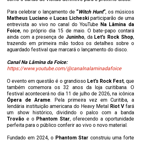
Para celebrar o lançamento de
“
Witch Hunt
“
, os músicos
Matheus
Luciano
e
Lucas
Licheski
participarão de uma
entrevista ao vivo no canal do YouTube
Na Lâmina da
Foice
, no próprio dia 15 de maio. O bate-papo contará
ainda com a presença de
Juninho
, da
Let’s Rock Shop
,
trazendo em primeira mão todos os detalhes sobre o
aguardado festival que marcará o lançamento do disco.
Canal Na Lâmina da Foice:
https://www.youtube.com/@canalnalaminadafoice
O evento em questão é o grandioso
Let’s Rock Fest
, que
também comemora os 32 anos da loja curitibana. O
festival acontecerá no dia 11 de julho de 2026, na icônica
Ópera de Arame
. Pela primeira vez em Curitiba, a
lendária instituição americana do Heavy Metal
Riot V
fará
um show histórico, dividindo o palco com a banda
Trovão
e o
Phantom Star
, oferecendo a oportunidade
perfeita para o público conferir ao vivo o novo material.
Fundado em 2024, o
Phantom Star
construiu uma forte