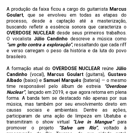
A produção da faixa ficou a cargo do guitarrista
Marcus
Goulart
, que se envolveu em todas as etapas do
processo, desde a captação até a masterização,
buscando refletir a essência sonora que caracteriza o
OVERDOSE
NUCLEAR
desde seus primeiros trabalhos.
O vocalista
Júlio
Candinho
descreve a música como
“um grito contra a exploração”
, ressaltando que cada riff
e verso carregam o peso da história e da luta do povo
brasileiro.
A formação atual do
OVERDOSE NUCLEAR
reúne
Júlio
Candinho
(vocal),
Marcus
Goulart
(guitarra),
Gustavo
Albado
(baixo) e
Samuel
Marquês
(bateria) — o mesmo
time responsável pelo álbum de estreia
“Overdose
Nuclear”
, lançado em 2019, e que agora retorna em plena
forma. A banda tem se destacado não apenas por sua
música, mas também por seu envolvimento direto em
causas sociais e ambientais. Dentre as ações,
participaram de uma ação de limpeza em Ubatuba e
transmitiram o show virtual
“Live in Mangue”
para
promover o projeto
“Salve um Rio”
, voltado à