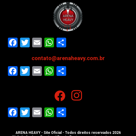
Facebook
Twitter
Email
WhatsApp
Share
contato@arenaheavy.com.br
Facebook
Twitter
Email
WhatsApp
Share
Facebook
Twitter
Email
WhatsApp
Share
ARENA HEAVY - Site Oficial - Todos direitos reservados 2026