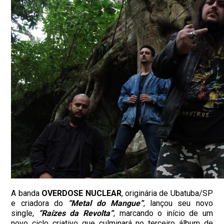
A banda
OVERDOSE NUCLEAR
, originária de Ubatuba/SP
e criadora do
“Metal do Mangue”
, lançou seu novo
single,
“Raízes da Revolta”
, marcando o início de um
novo ciclo criativo que culminará no terceiro álbum de