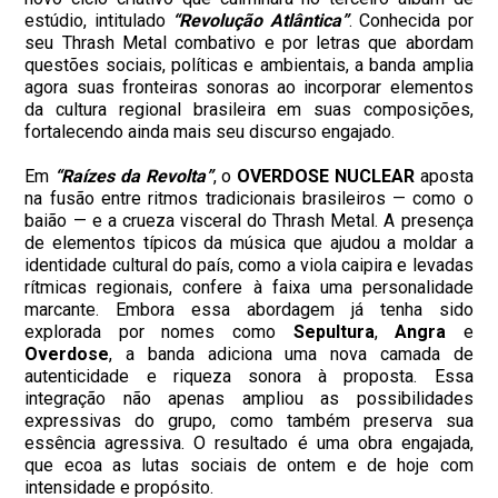
estúdio, intitulado
“Revolução Atlântica”
. Conhecida por
seu Thrash Metal combativo e por letras que abordam
questões sociais, políticas e ambientais, a banda amplia
agora suas fronteiras sonoras ao incorporar elementos
da cultura regional brasileira em suas composições,
fortalecendo ainda mais seu discurso engajado.
Em
“Raízes da Revolta”
, o
OVERDOSE
NUCLEAR
aposta
na fusão entre ritmos tradicionais brasileiros — como o
baião — e a crueza visceral do Thrash Metal. A presença
de elementos típicos da música que ajudou a moldar a
identidade cultural do país, como a viola caipira e levadas
rítmicas regionais, confere à faixa uma personalidade
marcante. Embora essa abordagem já tenha sido
explorada por nomes como
Sepultura
,
Angra
e
Overdose
, a banda adiciona uma nova camada de
autenticidade e riqueza sonora à proposta. Essa
integração não apenas ampliou as possibilidades
expressivas do grupo, como também preserva sua
essência agressiva. O resultado é uma obra engajada,
que ecoa as lutas sociais de ontem e de hoje com
intensidade e propósito.