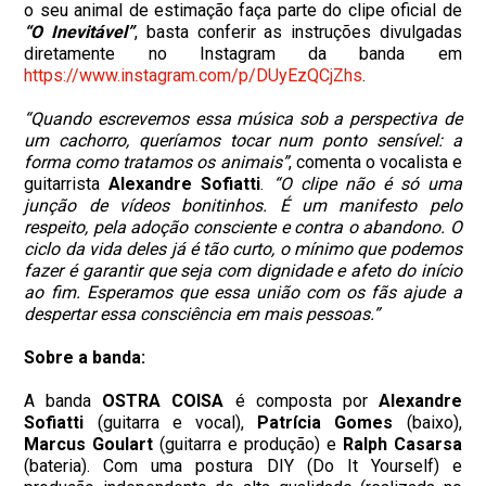
o seu animal de estimação faça parte do clipe oficial de
“O Inevitável”
, basta conferir as instruções divulgadas
diretamente no Instagram da banda em
https://www.instagram.com/p/DUyEzQCjZhs
.
“Quando escrevemos essa música sob a perspectiva de
um cachorro, queríamos tocar num ponto sensível: a
forma como tratamos os animais”
, comenta o vocalista e
guitarrista
Alexandre Sofiatti
.
“O clipe não é só uma
junção de vídeos bonitinhos. É um manifesto pelo
respeito, pela adoção consciente e contra o abandono. O
ciclo da vida deles já é tão curto, o mínimo que podemos
fazer é garantir que seja com dignidade e afeto do início
ao fim. Esperamos que essa união com os fãs ajude a
despertar essa consciência em mais pessoas.”
Sobre a banda:
A banda
OSTRA COISA
é composta por
Alexandre
Sofiatti
(guitarra e vocal),
Patrícia
Gomes
(baixo),
Marcus
Goulart
(guitarra e produção) e
Ralph
Casarsa
(bateria). Com uma postura DIY (Do It Yourself) e