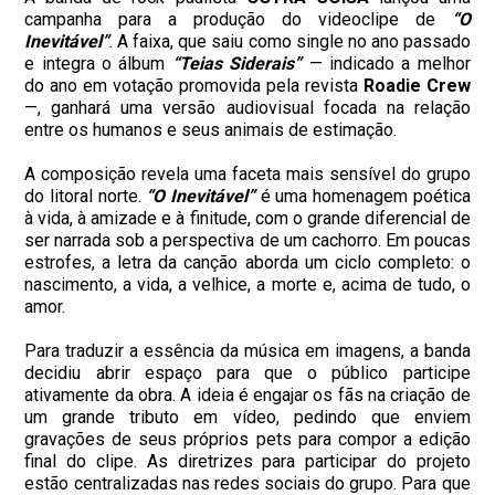
campanha para a produção do videoclipe de
“O
Inevitável”
. A faixa, que saiu como single no ano passado
e integra o álbum
“Teias Siderais”
— indicado a melhor
do ano em votação promovida pela revista
Roadie Crew
—, ganhará uma versão audiovisual focada na relação
entre os humanos e seus animais de estimação.
A composição revela uma faceta mais sensível do grupo
do litoral norte.
“O Inevitável”
é uma homenagem poética
à vida, à amizade e à finitude, com o grande diferencial de
ser narrada sob a perspectiva de um cachorro. Em poucas
estrofes, a letra da canção aborda um ciclo completo: o
nascimento, a vida, a velhice, a morte e, acima de tudo, o
amor.
Para traduzir a essência da música em imagens, a banda
decidiu abrir espaço para que o público participe
ativamente da obra. A ideia é engajar os fãs na criação de
um grande tributo em vídeo, pedindo que enviem
gravações de seus próprios pets para compor a edição
final do clipe. As diretrizes para participar do projeto
estão centralizadas nas redes sociais do grupo. Para que