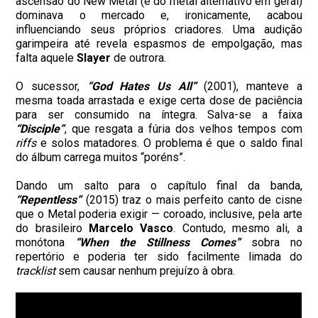
ascensão do New Metal (e do metal alternativo em geral)
dominava o mercado e, ironicamente, acabou
influenciando seus próprios criadores. Uma audição
garimpeira até revela espasmos de empolgação, mas
falta aquele
Slayer
de outrora.
O sucessor,
“God Hates Us All”
(2001), manteve a
mesma toada arrastada e exige certa dose de paciência
para ser consumido na íntegra. Salva-se a faixa
“Disciple”
, que resgata a fúria dos velhos tempos com
riffs
e solos matadores. O problema é que o saldo final
do álbum carrega muitos “poréns”.
Dando um salto para o capítulo final da banda,
“Repentless”
(2015) traz o mais perfeito canto de cisne
que o Metal poderia exigir — coroado, inclusive, pela arte
do brasileiro
Marcelo Vasco
. Contudo, mesmo ali, a
monótona
“When the Stillness Comes”
sobra no
repertório e poderia ter sido facilmente limada do
tracklist
sem causar nenhum prejuízo à obra.