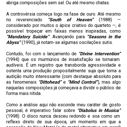
abriga composições sem sal. Ou até mesmo chatas.
A controvérsia começa logo na fase de ouro. Até mesmo
no reverenciado
“South of Heaven”
(1988) —
considerado por muitos o ápice criativo do quarteto —, é
possível tropeçar em faixas menos inspiradas, como
“Mandatory Suicide”
. Avançando para
“Seasons in the
Abyss”
(1990), já notam-se algumas oscilações sutis.
Contudo, foi com o lançamento de
“Divine Intervention”
(1994) que os murmúrios de insatisfação se tornaram
audíveis. É um registro que transborda agressividade e
ostenta uma produção propositalmente suja que torna a
audição muito interessante (com destaque absoluto para
as fenomenais
“Dittohead”
e
“Mind Control”
), mas algo
naquelas composições já começava a dividir o público de
forma mais nítida.
Como a análise aqui não esconde meu caráter de gosto
pessoal, é imperativo falar sobre
“Diabolus in Musica”
(1998). O disco nunca desceu redondo e soa como um
reflexo direto de sua época, um momento em que a