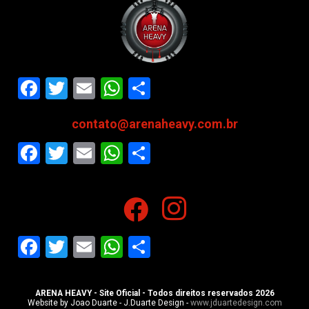
Facebook
Twitter
Email
WhatsApp
Share
contato@arenaheavy.com.br
Facebook
Twitter
Email
WhatsApp
Share
Facebook
Twitter
Email
WhatsApp
Share
ARENA HEAVY - Site Oficial - Todos direitos reservados 2026
Website by Joao Duarte - J.Duarte Design -
www.jduartedesign.com