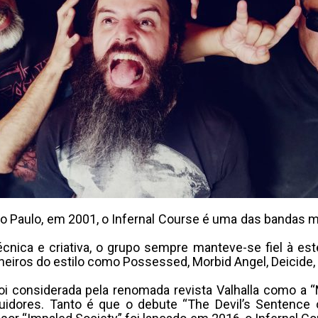
ão Paulo, em 2001, o Infernal Course é uma das bandas m
nica e criativa, o grupo sempre manteve-se fiel à esté
oneiros do estilo como Possessed, Morbid Angel, Deicide
foi considerada pela renomada revista Valhalla como a 
uidores. Tanto é que o debute “The Devil’s Sentence 