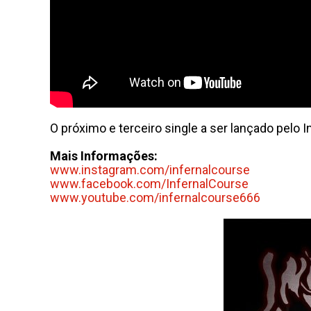
O próximo e terceiro single a ser lançado pelo In
Mais Informações:
www.instagram.com/
infernalcourse
www.facebook.com/
InfernalCourse
www.youtube.com/
infernalcourse666