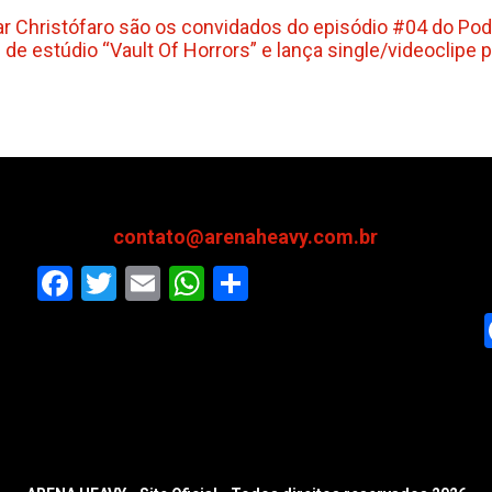
car Christófaro são os convidados do episódio #04 do Po
e estúdio “Vault Of Horrors” e lança single/videoclipe 
contato@arenaheavy.com.br
Facebook
Twitter
Email
WhatsApp
Share