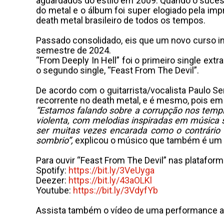
aguardados do estilo em 2009. Quando o sucess
do metal e o álbum foi super elogiado pela impr
death metal brasileiro de todos os tempos.
Passado consolidado, eis que um novo curso inf
semestre de 2024.
“From Deeply In Hell” foi o primeiro single ext
o segundo single, “Feast From The Devil”.
De acordo com o guitarrista/vocalista Paulo Ser
recorrente no death metal, e é mesmo, pois em s
“Estamos falando sobre a corrupção nos templ
violenta, com melodias inspiradas em música s
ser muitas vezes encarada como o contrário 
sombrio”,
explicou o músico que também é um do
Para ouvir “Feast From The Devil” nas plataform
Spotify:
https://bit.ly/3VeUyga
Deezer:
https://bit.ly/43aOLKl
Youtube:
https://bit.ly/3VdyfYb
Assista também o vídeo de uma performance ao 