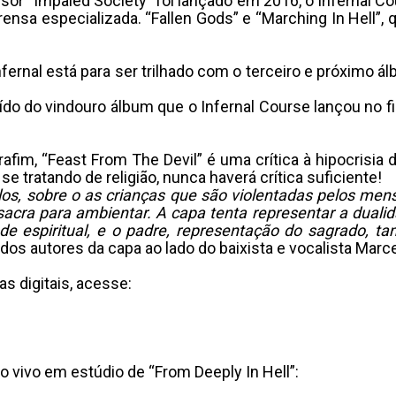
or “Impaled Society” foi lançado em 2016, o Infernal Co
ensa especializada. “Fallen Gods” e “Marching In Hell”, 
ernal está para ser trilhado com o terceiro e próximo á
raído do vindouro álbum que o Infernal Course lançou no f
afim, “Feast From The Devil” é uma crítica à hipocrisia 
e tratando de religião, nunca haverá crítica suficiente!
os, sobre o as crianças que são violentadas pelos me
acra para ambientar. A capa tenta representar a duali
de espiritual, e o padre, representação do sagrado,
s autores da capa ao lado do baixista e vocalista Marcel
as digitais, acesse:
vivo em estúdio de “From Deeply In Hell”: