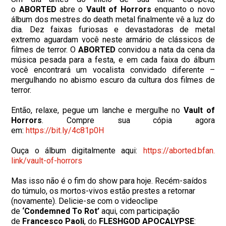
o
ABORTED
abre o
Vault of Horrors
enquanto o novo
álbum dos mestres do death metal finalmente vê a luz do
dia. Dez faixas furiosas e devastadoras de metal
extremo aguardam você neste armário de clássicos de
filmes de terror. O
ABORTED
convidou a nata da cena da
música pesada para a festa, e em cada faixa do álbum
você encontrará um vocalista convidado diferente –
mergulhando no abismo escuro da cultura dos filmes de
terror.
Então, relaxe, pegue um lanche e mergulhe no
Vault of
Horrors
. Compre sua cópia agora
em:
https://bit.ly/4c81p0H
Ouça o álbum digitalmente aqui:
https://aborted.bfan.
link/vault-of-horrors
Mas isso não é o fim do show para hoje. Recém-saídos
do túmulo, os mortos-vivos estão prestes a retornar
(novamente). Delicie-se com o videoclipe
de
‘Condemned To Rot’
aqui, com participação
de
Francesco Paoli
, do
FLESHGOD APOCALYPSE
: