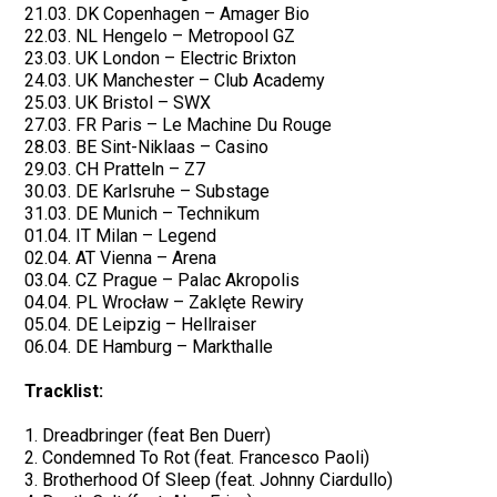
21.03. DK Copenhagen – Amager Bio
22.03. NL Hengelo – Metropool GZ
23.03. UK London – Electric Brixton
24.03. UK Manchester – Club Academy
25.03. UK Bristol – SWX
27.03. FR Paris – Le Machine Du Rouge
28.03. BE Sint-Niklaas – Casino
29.03. CH Pratteln – Z7
30.03. DE Karlsruhe – Substage
31.03. DE Munich – Technikum
01.04. IT Milan – Legend
02.04. AT Vienna – Arena
03.04. CZ Prague – Palac Akropolis
04.04. PL Wrocław – Zaklęte Rewiry
05.04. DE Leipzig – Hellraiser
06.04. DE Hamburg – Markthalle
Tracklist:
1. Dreadbringer (feat Ben Duerr)
2. Condemned To Rot (feat. Francesco Paoli)
3. Brotherhood Of Sleep (feat. Johnny Ciardullo)