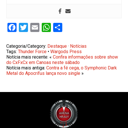
Facebook
Twitter
Email
WhatsApp
Share
Categoria/Category:
Destaque
·
Notícias
Tags:
Thunder Force
•
Wargods Press
Notícia mais recente: «
Confira informações sobre show
do CxFxCx em Canoas neste sábado
Notícia mais antiga:
Contra a fé cega, o Symphonic Dark
Metal do Apocrifus lança novo single
»