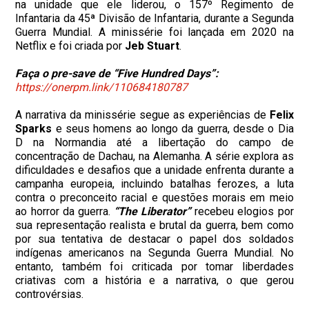
na unidade que ele liderou, o 157º Regimento de
Infantaria da 45ª Divisão de Infantaria, durante a Segunda
Guerra Mundial. A minissérie foi lançada em 2020 na
Netflix e foi criada por
Jeb Stuart
.
Faça o pre-save de “Five Hundred Days”:
https://onerpm.link/110684180787
A narrativa da minissérie segue as experiências de
Felix
Sparks
e seus homens ao longo da guerra, desde o Dia
D na Normandia até a libertação do campo de
concentração de Dachau, na Alemanha. A série explora as
dificuldades e desafios que a unidade enfrenta durante a
campanha europeia, incluindo batalhas ferozes, a luta
contra o preconceito racial e questões morais em meio
ao horror da guerra.
“The Liberator”
recebeu elogios por
sua representação realista e brutal da guerra, bem como
por sua tentativa de destacar o papel dos soldados
indígenas americanos na Segunda Guerra Mundial. No
entanto, também foi criticada por tomar liberdades
criativas com a história e a narrativa, o que gerou
controvérsias.