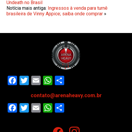
Undeath no Brasil
Notícia mais antiga:
Ingressos à venda para turnê
brasileira de Vinny Appice; saiba onde comprar
»
Facebook
Twitter
Email
WhatsApp
Share
contato@arenaheavy.com.br
Facebook
Twitter
Email
WhatsApp
Share