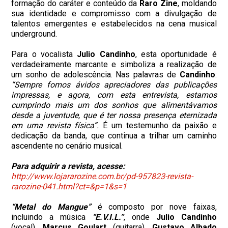
formação do caráter e conteúdo da
Raro Zine
, moldando
sua identidade e compromisso com a divulgação de
talentos emergentes e estabelecidos na cena musical
underground.
Para o vocalista
Julio Candinho
, esta oportunidade é
verdadeiramente marcante e simboliza a realização de
um sonho de adolescência. Nas palavras de
Candinho
:
“Sempre fomos ávidos apreciadores das publicações
impressas, e agora, com esta entrevista, estamos
cumprindo mais um dos sonhos que alimentávamos
desde a juventude, que é ter nossa presença eternizada
em uma revista física”.
É um testemunho da paixão e
dedicação da banda, que continua a trilhar um caminho
ascendente no cenário musical.
Para adquirir a revista, acesse:
http://www.lojararozine.com.br/pd-957823-revista-
rarozine-041.html?ct=&p=1&s=1
“Metal do Mangue”
é composto por nove faixas,
incluindo a música
“E.V.I.L.”
, onde
Julio Candinho
(vocal),
Marcus Goulart
(guitarra),
Gustavo Albado