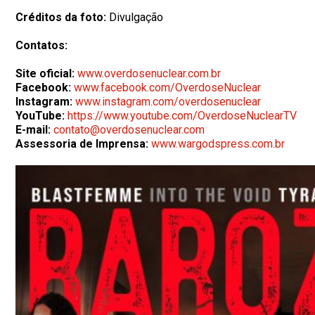
Créditos da foto:
Divulgação
Contatos:
Site oficial:
www.overdosenuclear.com.br
Facebook:
www.facebook.com/OverdoseNuclear
Instagram:
www.instagram.com/overdosenuclear
YouTube:
https://www.youtube.com/OverdoseNuclearTV
E-mail:
contato@overdosenuclear.com
Assessoria de Imprensa:
www.wargodspress.com.br