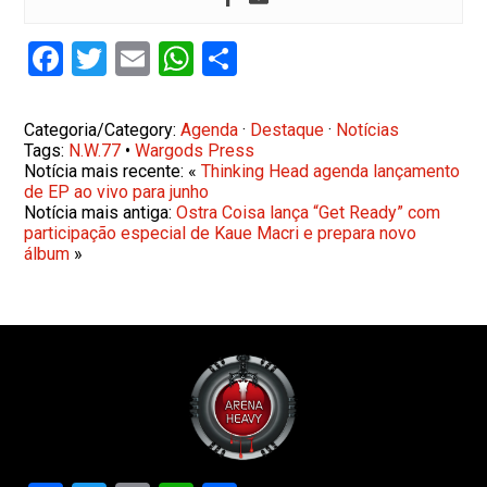
Facebook
Twitter
Email
WhatsApp
Share
Categoria/Category:
Agenda
·
Destaque
·
Notícias
Tags:
N.W.77
•
Wargods Press
Notícia mais recente: «
Thinking Head agenda lançamento
de EP ao vivo para junho
Notícia mais antiga:
Ostra Coisa lança “Get Ready” com
participação especial de Kaue Macri e prepara novo
álbum
»