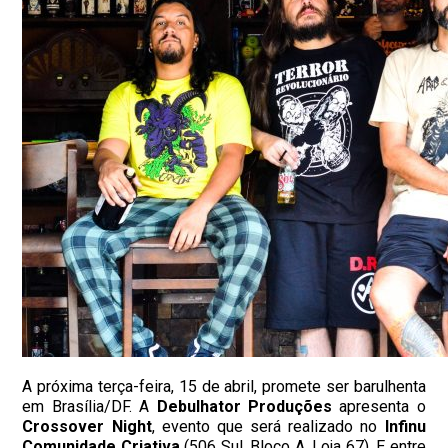
A próxima terça-feira, 15 de abril, promete ser barulhenta
em Brasília/DF. A
Debulhator Produções
apresenta o
Crossover Night
, evento que será realizado no
Infinu
Comunidade Criativa
(506 Sul, Bloco A, Loja 67). E entre