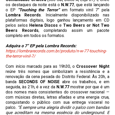
os destaques da noite está o
N.W.77
, que está lançando
o EP
“Touching the Terror”
em formato vinil 7” pela
Lombra Records
. Inicialmente disponibilizado nas
plataformas digitais, logo ganhou lançamento em CD
pelos selos
Helena Discos
e
Two Beers or Not Two
Beers Records
, completando assim um pacote
completo em todos os formatos.
Adquira o 7” EP pela Lombra Records:
https://lombrarecords.com.br/produto/n-w-77-touching-
the-terror-vinil-7/
Com início marcado para as 19h30, o
Crossover Night
reúne três nomes que simbolizam a resistência e a
renovação da cena pesada do Distrito Federal. Às 20h, a
banda
SECONDS OF NOISE
abre os trabalhos, e em
seguida, às 21h, é a vez da
N.W.77
mostrar por que é um
dos nomes mais consistentes do crossover nacional —
com músicas diretas, letras afiadas e uma energia crua,
conquistando o público com sua entrega visceral no
palco
. “É sempre uma alegria dividir o palco com bandas
que acreditam na mesma essência do underground. E