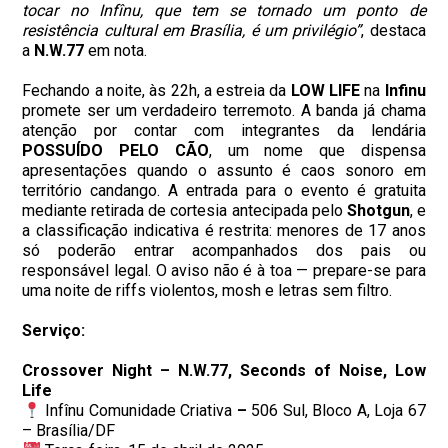
tocar no Infînu, que tem se tornado um ponto de
resistência cultural em Brasília, é um privilégio”
, destaca
a
N.W.77
em nota.
Fechando a noite, às 22h, a estreia da
LOW LIFE
na
Infinu
promete ser um verdadeiro terremoto. A banda já chama
atenção por contar com integrantes da lendária
POSSUÍDO PELO CÃO
, um nome que dispensa
apresentações quando o assunto é caos sonoro em
território candango. A entrada para o evento é gratuita
mediante retirada de cortesia antecipada pelo
Shotgun
, e
a classificação indicativa é restrita: menores de 17 anos
só poderão entrar acompanhados dos pais ou
responsável legal. O aviso não é à toa — prepare-se para
uma noite de riffs violentos, mosh e letras sem filtro.
Serviço:
Crossover Night – N.W.77, Seconds of Noise, Low
Life
Infînu Comunidade Criativa
–
506 Sul, Bloco A, Loja 67
– Brasília/DF