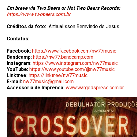
Em breve via Two Beers or Not Two Beers Records:
https://www.twobeers.com.br
Créditos da foto:
Arthualisson Bemvindo de Jesus
Contatos:
Facebook:
https://www.facebook.com/nw77music
Bandcamp:
https://nw77.bandcamp.com
Instagram:
https://www.instagram.com/nw77music
YouTube:
https://www.youtube.com/@nw77music
Linktree:
https://linktr.ee/nw77music
E-mail:
nw77music@gmail.com
Assessoria de Imprensa:
www.wargodspress.com.br