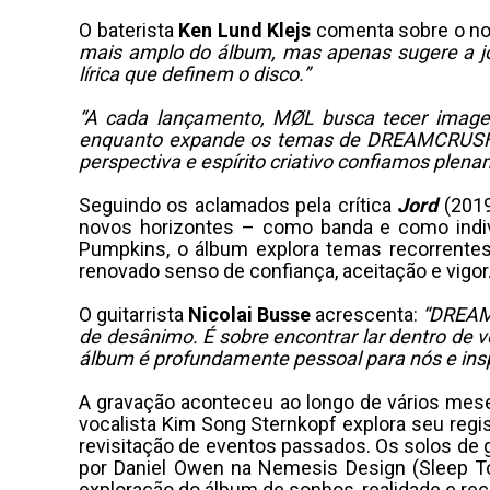
O baterista
Ken Lund Klejs
comenta sobre o no
mais amplo do álbum, mas apenas sugere a j
lírica que definem o disco.”
“A cada lançamento, MØL busca tecer imagen
enquanto expande os temas de DREAMCRUSH. P
perspectiva e espírito criativo confiamos plena
Seguindo os aclamados pela crítica
Jord
(201
novos horizontes – como banda e como indiv
Pumpkins, o álbum explora temas recorrentes
renovado senso de confiança, aceitação e vigor
O guitarrista
Nicolai Busse
acrescenta:
“DREAMC
de desânimo. É sobre encontrar lar dentro de
álbum é profundamente pessoal para nós e ins
A gravação aconteceu ao longo de vários mes
vocalista Kim Song Sternkopf explora seu regi
revisitação de eventos passados. Os solos de g
por Daniel Owen na Nemesis Design (Sleep To
exploração do álbum de sonhos, realidade e rec