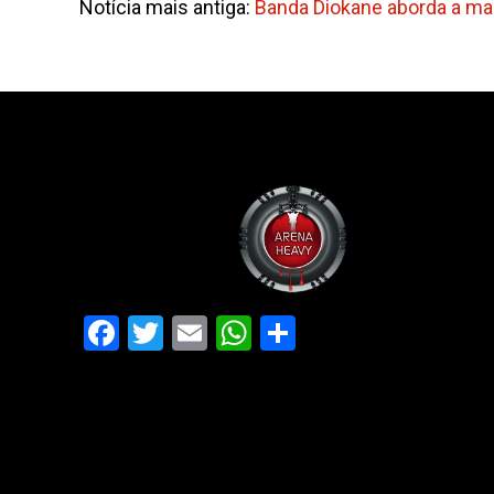
Notícia mais antiga:
Banda Diokane aborda a mai
Facebook
Twitter
Email
WhatsApp
Share