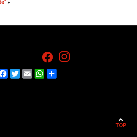
te”
»
Facebook
Twitter
Email
WhatsApp
Share
TOP