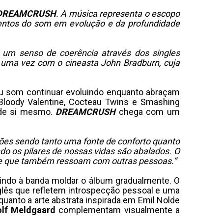
DREAMCRUSH
. A música representa o escopo
entos do som em evolução e da profundidade
 um senso de coerência através dos singles
uma vez com o cineasta John Bradburn, cuja
eu som continuar evoluindo enquanto abraçam
Bloody Valentine, Cocteau Twins e Smashing
o de si mesmo.
DREAMCRUSH
chega com um
s sendo tanto uma fonte de conforto quanto
o os pilares de nossas vidas são abalados. O
 de que também ressoam com outras pessoas.”
tindo à banda moldar o álbum gradualmente. O
nglês que refletem introspecção pessoal e uma
quanto a arte abstrata inspirada em Emil Nolde
olf Meldgaard
complementam visualmente a