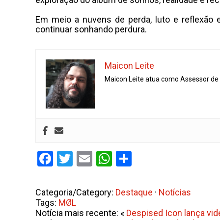
Em meio a nuvens de perda, luto e reflexão e
continuar sonhando perdura.
Maicon Leite
Maicon Leite atua como Assessor de I
Facebook
Twitter
Email
WhatsApp
Share
Categoria/Category:
Destaque
·
Notícias
Tags:
MØL
Notícia mais recente: «
Despised Icon lança vide