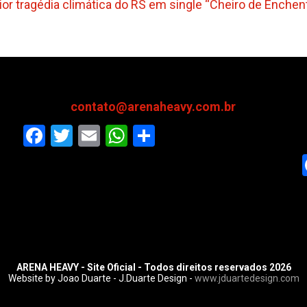
or tragédia climática do RS em single “Cheiro de Enchen
contato@arenaheavy.com.br
Facebook
Twitter
Email
WhatsApp
Share
ARENA HEAVY - Site Oficial - Todos direitos reservados 2026
Website by Joao Duarte - J.Duarte Design -
www.jduartedesign.com