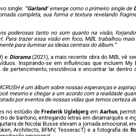
vo single:
“‘
Garland
‘ emerge como o primeiro single de
ornada completa, sua forma e textura revelando fragm
s poderosas tanto no som quanto na visão, forjando
ara trazer essa visão em foco, MØL trabalhou mais 
mente para iluminar as ideias centrais do álbum.”
9) e
Diorama
(2021), a mais recente obra do MØL vê s
íduos. Inspirando-se em influências que incluem My 
 de pertencimento, resistência e encontrar lar dentr
.
RUSH é um álbum sobre nossas esperanças e aspiraçõe
 você mesmo e chegar a um acordo com a realidade quand
pirado por eventos de nossas vidas que temos certeza
es no estúdio de
Frederik Uglebjerg
em
Aarhus
, permi
stro de barítono, entregando letras em dinamarquês e i
uitarra de Nicolai Busse elevam a jornada emocional, en
ken, Architects, BFMV, TesseracT) e a fotografia de
R
onciliação emocional.