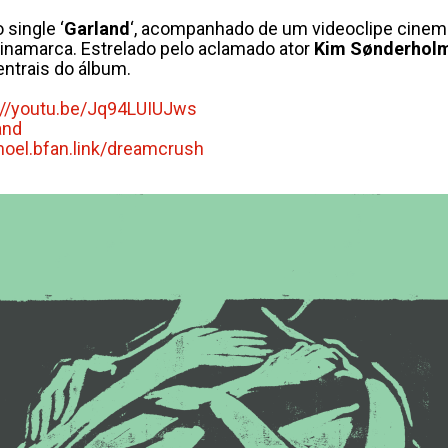
 single ‘
Garland
‘, acompanhado de um videoclipe cinemat
inamarca. Estrelado pelo aclamado ator
Kim Sønderhol
ntrais do álbum.
://youtu.be/Jq94LUIUJws
and
oel.bfan.link/
dreamcrush