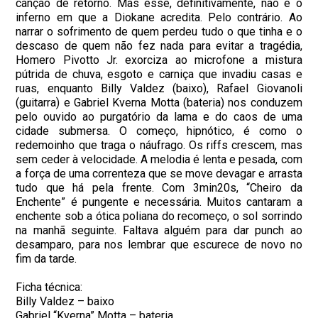
canção de retorno. Mas esse, definitivamente, não é o
inferno em que a Diokane acredita. Pelo contrário. Ao
narrar o sofrimento de quem perdeu tudo o que tinha e o
descaso de quem não fez nada para evitar a tragédia,
Homero Pivotto Jr. exorciza ao microfone a mistura
pútrida de chuva, esgoto e carniça que invadiu casas e
ruas, enquanto Billy Valdez (baixo), Rafael Giovanoli
(guitarra) e Gabriel Kverna Motta (bateria) nos conduzem
pelo ouvido ao purgatório da lama e do caos de uma
cidade submersa. O começo, hipnótico, é como o
redemoinho que traga o náufrago. Os riffs crescem, mas
sem ceder à velocidade. A melodia é lenta e pesada, com
a força de uma correnteza que se move devagar e arrasta
tudo que há pela frente. Com 3min20s, “Cheiro da
Enchente” é pungente e necessária. Muitos cantaram a
enchente sob a ótica poliana do recomeço, o sol sorrindo
na manhã seguinte. Faltava alguém para dar punch ao
desamparo, para nos lembrar que escurece de novo no
fim da tarde.
Ficha técnica:
Billy Valdez – baixo
Gabriel “Kverna” Motta – bateria