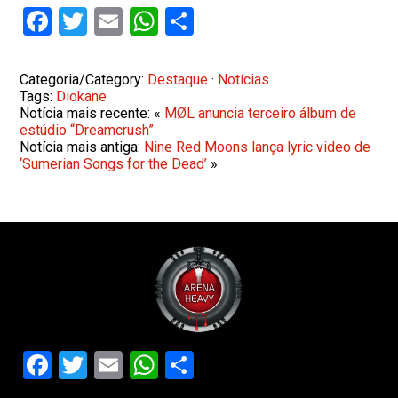
Facebook
Twitter
Email
WhatsApp
Share
Categoria/Category:
Destaque
·
Notícias
Tags:
Diokane
Notícia mais recente: «
MØL anuncia terceiro álbum de
estúdio “Dreamcrush”
Notícia mais antiga:
Nine Red Moons lança lyric video de
‘Sumerian Songs for the Dead’
»
Facebook
Twitter
Email
WhatsApp
Share