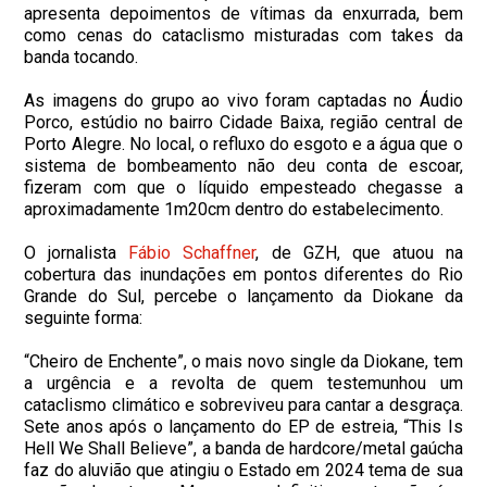
apresenta depoimentos de vítimas da enxurrada, bem
como cenas do cataclismo misturadas com takes da
banda tocando.
As imagens do grupo ao vivo foram captadas no Áudio
Porco, estúdio no bairro Cidade Baixa, região central de
Porto Alegre. No local, o refluxo do esgoto e a água que o
sistema de bombeamento não deu conta de escoar,
fizeram com que o líquido empesteado chegasse a
aproximadamente 1m20cm dentro do estabelecimento.
O jornalista
Fábio Schaffner
, de GZH, que atuou na
cobertura das inundações em pontos diferentes do Rio
Grande do Sul, percebe o lançamento da Diokane da
seguinte forma:
“Cheiro de Enchente”, o mais novo single da Diokane, tem
a urgência e a revolta de quem testemunhou um
cataclismo climático e sobreviveu para cantar a desgraça.
Sete anos após o lançamento do EP de estreia, “This Is
Hell We Shall Believe”, a banda de hardcore/metal gaúcha
faz do aluvião que atingiu o Estado em 2024 tema de sua