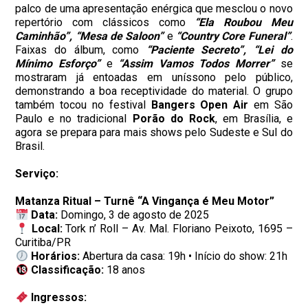
palco de uma apresentação enérgica que mesclou o novo
repertório com clássicos como
“Ela Roubou Meu
Caminhão”, “Mesa de Saloon”
e
“Country Core Funeral”
.
Faixas do álbum, como
“Paciente Secreto”, “Lei do
Mínimo Esforço”
e
“Assim Vamos Todos Morrer”
se
mostraram já entoadas em uníssono pelo público,
demonstrando a boa receptividade do material. O grupo
também tocou no festival
Bangers Open Air
em São
Paulo e no tradicional
Porão do Rock
, em Brasília, e
agora se prepara para mais shows pelo Sudeste e Sul do
Brasil.
Serviço:
Matanza Ritual – Turnê “A Vingança é Meu Motor”
Data:
Domingo, 3 de agosto de 2025
Local:
Tork n’ Roll – Av. Mal. Floriano Peixoto, 1695 –
Curitiba/PR
Horários:
Abertura da casa: 19h • Início do show: 21h
Classificação:
18 anos
Ingressos: