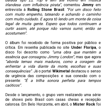
balada tipo ZZ Top e tem até violino em música
irlandesa com influência pirata”
, comentou
Jimmy
em
entrevista à
Rolling Stone Brasil
.
“Foi um disco feito
com muito empenho, tateando e achando o caminho
com muito cuidado. E agora tô lendo um monte de coisa
legal de muita gente. Espero que todos continuem a
curtir assim, até porque não vamos sumir, então se
acostumem”.
O álbum foi recebido de forma positiva por público e
crítica. Em resenha publicada no site
Under
Floripa
, o
disco foi descrito como
“uma obra que mantém a
essência que consagrou Jimmy London”
, mas que agora
“aborda temas mais maduros, como a coragem de
enfrentar a vida diante da morte, escolhas e suas
consequências”
. Já o portal
Wikimetal
destacou o senso
de urgência das composições e sua conexão com o
presente:
“É a trilha sonora perfeita para tempos
caóticos”.
Desde o lançamento, o grupo vem realizando uma série
de shows pelo Brasil com casas cheias e recepção
calorosa. Em Belo Horizonte, em abril, o
Mister Rock
foi