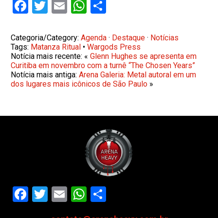
Facebook
Twitter
Email
WhatsApp
Share
Categoria/Category:
Agenda
·
Destaque
·
Notícias
Tags:
Matanza Ritual
•
Wargods Press
Notícia mais recente: «
Glenn Hughes se apresenta em
Curitiba em novembro com a turnê “The Chosen Years”
Notícia mais antiga:
Arena Galeria: Metal autoral em um
dos lugares mais icônicos de São Paulo
»
Facebook
Twitter
Email
WhatsApp
Share