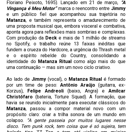
Floriano Peixoto, 1695). Lançado em 21 de março,
“A
Vingança é Meu Motor”
marca o reencontro entre
Jimmy
e um público fiel que acompanhou sua trajetória no
Matanza
, e também representa o amadurecimento de
uma proposta musical que, embora visceral e combativa,
aponta agora para reflexões mais sombrias e complexas.
Com produção da
Deck
e mais de 1 milhão de streams
no Spotify, o trabalho reúne 13 faixas inéditas que
fundem a crueza do Hardcore, a urgência do Thrash metal
e o espírito rebelde do Country, consolidando a
identidade do
Matanza
Ritual
como algo mais do que
uma continuação — mas sim um novo ciclo criativo.
Ao lado de
Jimmy
(vocal), o
Matanza
Ritual
é formado
por um time de peso:
Antônio
Araújo
(guitarra, ex-
Korzus),
Felipe
Andreoli
(baixo, Angra) e
Amilcar
Christófaro
(bateria, Torture Squad). A formação, que
havia se reunido inicialmente para executar clássicos do
Matanza
, passou a compor material novo com um
propósito claro: criar a trilha sonora de um mundo em
colapso.
“A gente passeia por muitos lugares nesse
disco. Tem punk rock, tem coisa que é só sujeira, tem