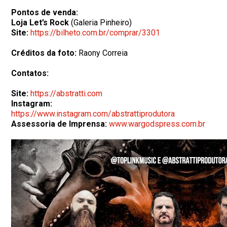
Pontos de venda:
Loja Let’s Rock
(Galeria Pinheiro)
Site:
https://bilheto.com.br/comprar/3301
Créditos da foto:
Raony Correia
Contatos:
Site:
https://abstratti.com
Instagram:
https://www.instagram.com/abstrattiprodutora
Assessoria de Imprensa:
www.wargodspress.com.br