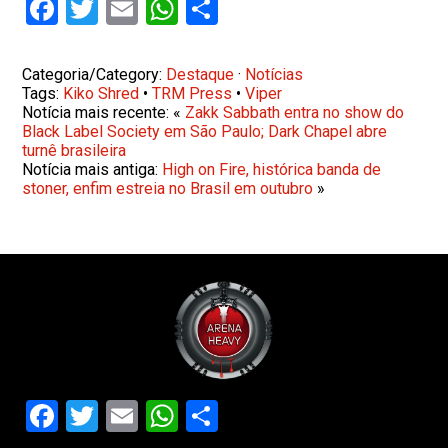
Facebook
Twitter
Email
WhatsApp
Share
Categoria/Category:
Destaque
·
Notícias
Tags:
Kiko Shred
•
TRM Press
•
Viper
Notícia mais recente: «
Zakk Sabbath entra no show do
Black Label Society em São Paulo; Dark Chapel abre
turnê brasileira
Notícia mais antiga:
High on Fire, histórica banda de
stoner, enfim estreia no Brasil em outubro
»
Facebook
Twitter
Email
WhatsApp
Share