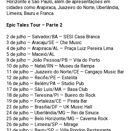
Horizonte e São Paulo, além de apresentações em
cidades como Arapiraca, Juazeiro do Norte, Uberlândia,
Limeira, Bauru e Franca.
Epic Tales Tour – Parte 2
2 de julho — Salvador/BA — SESI Casa Branca
3 de julho — Aracaju/SE — Che Music
4 de julho — Arapiraca/AL — Praça Luiz Pereira Lima
5 de julho — Maceió/AL
9 de julho — João Pessoa/PB — Vila do Porto
10 de julho — Natal/RN — Museu da Rampa
11 de julho — Juazeiro do Norte/CE — Cangaço Music Bar
12 de julho — Recife/PE — Estelita
16 de julho — Belém/PA — Studio Pub
17 de julho — São Luís/MA — Basa Club
18 de julho — Teresina/PI — Bueiro do Rock
19 de julho — Fortaleza/CE — Pirata Bar
23 de julho — Brasília/DF — UK Music Hall
24 de julho — Uberlândia/MG — Rei da Sinuca
25 de julho — Belo Horizonte/MG — Caverna Rock
26 de julho — Limeira/SP — Mirage
31 de julho — Bauru/SP — Villa Rondon Restaurante