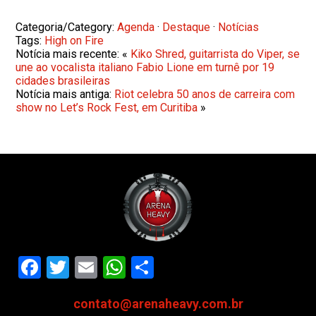
Categoria/Category:
Agenda
·
Destaque
·
Notícias
Tags:
High on Fire
Notícia mais recente: «
Kiko Shred, guitarrista do Viper, se
une ao vocalista italiano Fabio Lione em turnê por 19
cidades brasileiras
Notícia mais antiga:
Riot celebra 50 anos de carreira com
show no Let’s Rock Fest, em Curitiba
»
Facebook
Twitter
Email
WhatsApp
Share
contato@arenaheavy.com.br