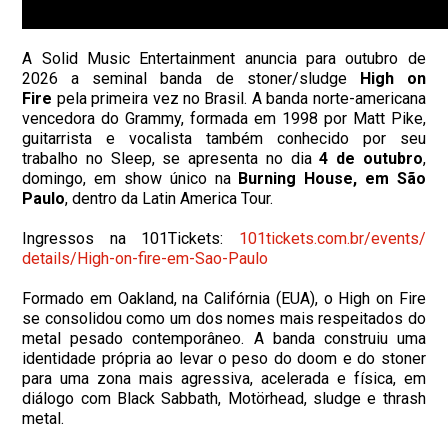
A Solid Music Entertainment anuncia para outubro de
2026 a seminal banda de stoner/sludge
High on
Fire
pela primeira vez no Brasil. A banda norte-americana
vencedora do Grammy, formada em 1998 por Matt Pike,
guitarrista e vocalista também conhecido por seu
trabalho no Sleep, se apresenta no dia
4 de outubro
,
domingo, em show único na
Burning House, em São
Paulo
, dentro da Latin America Tour.
Ingressos na 101Tickets:
101tickets.com.br/events/
details/High-on-fire-em-Sao-
Paulo
Formado em Oakland, na Califórnia (EUA), o High on Fire
se consolidou como um dos nomes mais respeitados do
metal pesado contemporâneo. A banda construiu uma
identidade própria ao levar o peso do doom e do stoner
para uma zona mais agressiva, acelerada e física, em
diálogo com Black Sabbath, Motörhead, sludge e thrash
metal.