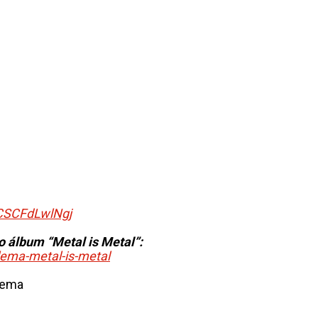
/CSCFdLwlNgj
o álbum “Metal is Metal”:
lema-metal-is-metal
lema