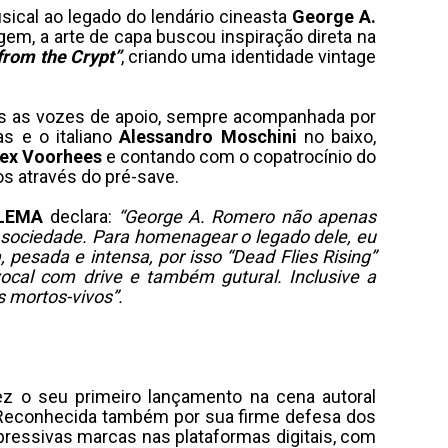
sical ao legado do lendário cineasta
George A.
gem, a arte de capa buscou inspiração direta na
from the Crypt”
, criando uma identidade vintage
odas as vozes de apoio, sempre acompanhada por
as e o italiano
Alessandro
Moschini
no baixo,
lex Voorhees
e contando com o copatrocínio do
os através do pré-save.
LEMA
declara:
“George A. Romero não apenas
à sociedade. Para homenagear o legado dele, eu
pesada e intensa, por isso “Dead Flies Rising”
vocal com drive e também gutural. Inclusive a
s mortos-vivos”.
z o seu primeiro lançamento na cena autoral
. Reconhecida também por sua firme defesa dos
ressivas marcas nas plataformas digitais, com