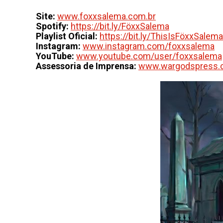
Site:
www.foxxsalema.com.br
Spotify:
https://bit.ly/FöxxSalema
Playlist Oficial:
https://bit.ly/ThisIsFöxxSalema
Instagram:
www.instagram.com/foxxsalema
YouTube:
www.youtube.com/user/foxxsalema
Assessoria de Imprensa:
www.wargodspress.