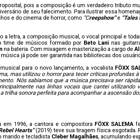
roposital, pois a composição é um verdadeiro tributo mu
iversário de seu falecimento. Para ilustrar essa homena
inhos e do cinema de horror, como
“C
reepshow”
e
“Tales 
 a letra, a composição musical, o vocal principal e t
m time de músicos formado por
Beto Lani
nas guitarr
n
na bateria. Com mixagem e masterização a cargo de
A
a música já pode ser garantida nas bibliotecas dos usuári
 musical para o novo lançamento, a vocalista
FÖXX SA
, mas utilizou o horror para tecer críticas profundas 
mento. Nós sabíamos que a música precisava ser rápida, 
incipalmente nas linhas vocais que cantei utilizando 
É a trilha sonora perfeita para acompanhar a ascensão do
ou em 1996, a cantora e compositora
FÖXX SALEMA
fe
Rebel Hearts”
(2019) teve sua tiragem física esgotada
do marido e tecladista
Cleber Magalhães
, acumulando exp