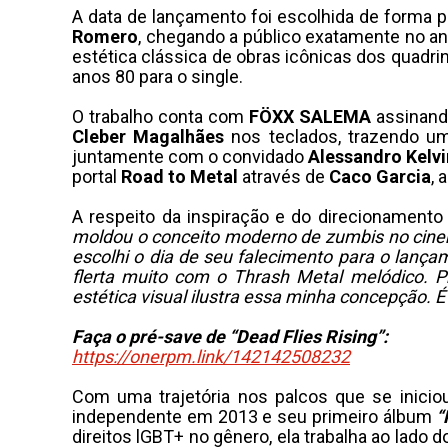
A data de lançamento foi escolhida de forma p
Romero
, chegando a público exatamente no an
estética clássica de obras icônicas dos quadr
anos 80 para o single.
O trabalho conta com
FÖXX SALEMA
assinando
Cleber Magalhães
nos teclados, trazendo u
juntamente com o convidado
Alessandro
Kelvi
portal
Road to Metal
através de
Caco Garcia
, 
A respeito da inspiração e do direcionamento
moldou o conceito moderno de zumbis no cinema
escolhi o dia de seu falecimento para o lança
flerta muito com o Thrash Metal melódico. Pr
estética visual ilustra essa minha concepção. 
Faça o pré-save de “Dead Flies Rising”:
https://onerpm.link/142142508232
Com uma trajetória nos palcos que se inici
independente em 2013 e seu primeiro álbum
“
direitos lGBT+ no gênero, ela trabalha ao lado 