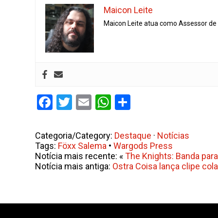
Maicon Leite
Maicon Leite atua como Assessor de I
Facebook
Twitter
Email
WhatsApp
Share
Categoria/Category:
Destaque
·
Notícias
Tags:
Föxx Salema
•
Wargods Press
Notícia mais recente: «
The Knights: Banda para
Notícia mais antiga:
Ostra Coisa lança clipe co