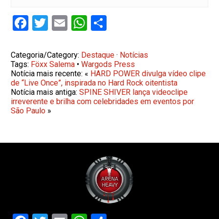
Facebook
Twitter
Email
WhatsApp
Share
Categoria/Category:
Destaque
·
Notícias
Tags:
Föxx Salema
•
Wargods Press
Notícia mais recente: «
HARD POWER divulga vídeo clipe
de “Live Once”, inspirada no Hard Rock oitentista
Notícia mais antiga:
SPINE SHIVER lança videoclipe
irreverente e brilha com celebridades em eventos por
São Paulo
»