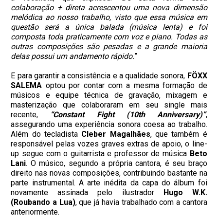
colaboração + direta acrescentou uma nova dimensão
melódica ao nosso trabalho, visto que essa música em
questão será a única balada (música lenta) e foi
composta toda praticamente com voz e piano. Todas as
outras composições são pesadas e a grande maioria
delas possui um andamento rápido.
”
E para garantir a consistência e a qualidade sonora,
FÖXX
SALEMA
optou por contar com a mesma formação de
músicos e equipe técnica de gravação, mixagem e
masterização que colaboraram em seu single mais
recente,
“Constant Fight (10th Anniversary)”
,
assegurando uma experiência sonora coesa ao trabalho.
Além do tecladista
Cleber Magalhães
, que também é
responsável pelas vozes graves extras de apoio, o line-
up segue com o guitarrista e professor de música
Beto
Lani
. O músico, segundo a própria cantora, é seu braço
direito nas novas composições, contribuindo bastante na
parte instrumental. A arte inédita da capa do álbum foi
novamente assinada pelo ilustrador
Hugo W.K.
(Roubando a Lua)
, que já havia trabalhado com a cantora
anteriormente.